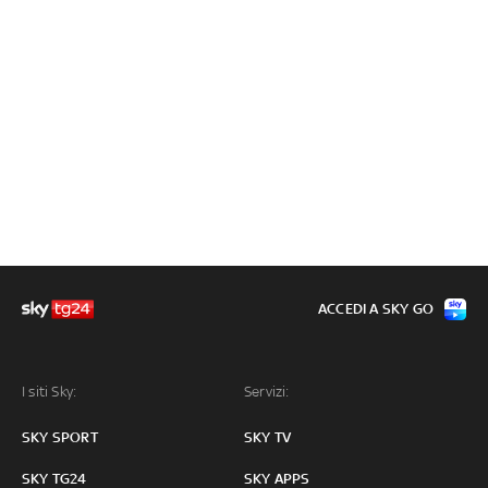
ACCEDI A SKY GO
I siti Sky:
Servizi:
SKY SPORT
SKY TV
SKY TG24
SKY APPS