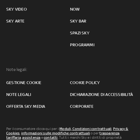
SKY VIDEO
NOW
SKY ARTE
SKY BAR
SPAZI SKY
PROGRAMMI
Note legali:
GESTIONE COOKIE
COOKIE POLICY
NOTE LEGALI
DICHIARAZIONE DI ACCESSIBILITÀ
OFFERTA SKY MEDIA
CORPORATE
Per il consumatore clicca qui per i
Moduli, Condizioni contrattuali
,
Privacy &
Cookies
,
informazioni sulle modifiche contrattuali
o per
trasparenza
tariffaria
,
assistenza
e
contatti
. Tutti i marchi Sky e i diritti di proprietà