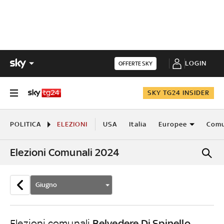
LOGIN
OFFERTE SKY
SKY TG24 INSIDER
POLITICA
ELEZIONI
USA
Italia
Europee
Comu
Elezioni Comunali 2024
Giugno
Belvedere Di Spinello
Elezioni comunali