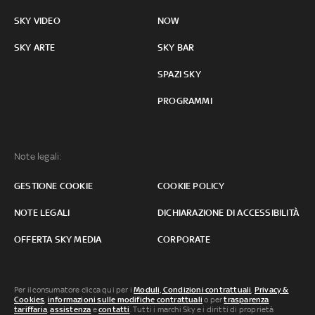
SKY VIDEO
NOW
SKY ARTE
SKY BAR
SPAZI SKY
PROGRAMMI
Note legali:
GESTIONE COOKIE
COOKIE POLICY
NOTE LEGALI
DICHIARAZIONE DI ACCESSIBILITÀ
OFFERTA SKY MEDIA
CORPORATE
Per il consumatore clicca qui per i
Moduli, Condizioni contrattuali
,
Privacy &
Cookies
,
informazioni sulle modifiche contrattuali
o per
trasparenza
tariffaria
,
assistenza
e
contatti
. Tutti i marchi Sky e i diritti di proprietà