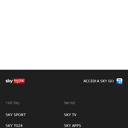
ACCEDI A SKY GO
I siti Sky:
Servizi:
SKY SPORT
SKY TV
SKY TG24
SKY APPS