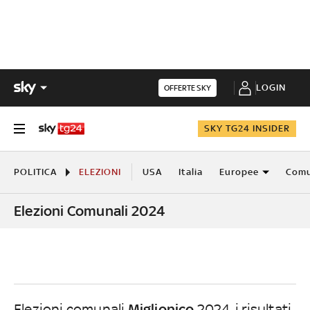
LOGIN
OFFERTE SKY
SKY TG24 INSIDER
POLITICA
ELEZIONI
USA
Italia
Europee
Comu
Elezioni Comunali 2024
Miglionico
Elezioni comunali
2024, i risultati