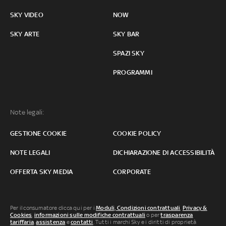
SKY VIDEO
NOW
SKY ARTE
SKY BAR
SPAZI SKY
PROGRAMMI
Note legali:
GESTIONE COOKIE
COOKIE POLICY
NOTE LEGALI
DICHIARAZIONE DI ACCESSIBILITÀ
OFFERTA SKY MEDIA
CORPORATE
Per il consumatore clicca qui per i
Moduli, Condizioni contrattuali
,
Privacy &
Cookies
,
informazioni sulle modifiche contrattuali
o per
trasparenza
tariffaria
,
assistenza
e
contatti
. Tutti i marchi Sky e i diritti di proprietà