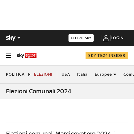
LOGIN
OFFERTE SKY
SKY TG24 INSIDER
POLITICA
ELEZIONI
USA
Italia
Europee
Comu
Elezioni Comunali 2024
Marsicovetere
Elezioni comunali
2024, i