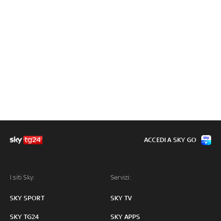
ACCEDI A SKY GO
I siti Sky:
Servizi:
SKY SPORT
SKY TV
SKY TG24
SKY APPS