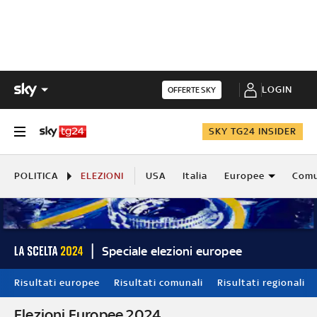
LOGIN
OFFERTE SKY
SKY TG24 INSIDER
POLITICA
ELEZIONI
USA
Italia
Europee
Comu
Speciale elezioni europee
Risultati europee
Risultati comunali
Risultati regionali
Elezioni Europee 2024