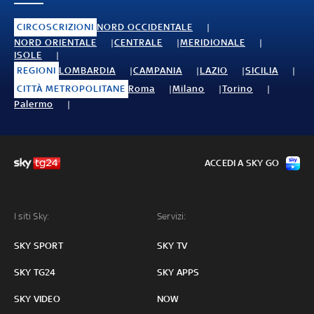
CIRCOSCRIZIONI
NORD OCCIDENTALE
NORD ORIENTALE
CENTRALE
MERIDIONALE
ISOLE
REGIONI
LOMBARDIA
CAMPANIA
LAZIO
SICILIA
CITTÀ METROPOLITANE
Roma
Milano
Torino
Palermo
ACCEDI A SKY GO
I siti Sky:
Servizi:
SKY SPORT
SKY TV
SKY TG24
SKY APPS
SKY VIDEO
NOW