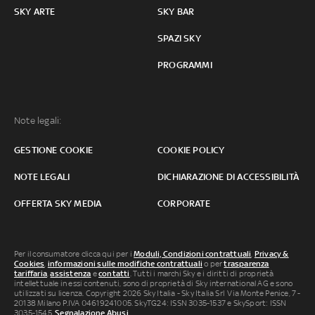
SKY ARTE
SKY BAR
SPAZI SKY
PROGRAMMI
Note legali:
GESTIONE COOKIE
COOKIE POLICY
NOTE LEGALI
DICHIARAZIONE DI ACCESSIBILITÀ
OFFERTA SKY MEDIA
CORPORATE
Per il consumatore clicca qui per i
Moduli, Condizioni contrattuali
,
Privacy &
Cookies
,
informazioni sulle modifiche contrattuali
o per
trasparenza
tariffaria
,
assistenza
e
contatti
. Tutti i marchi Sky e i diritti di proprietà
intellettuale in essi contenuti, sono di proprietà di Sky international AG e sono
utilizzati su licenza. Copyright 2026 Sky Italia - Sky Italia Srl Via Monte Penice, 7 -
20138 Milano P.IVA 04619241005. SkyTG24: ISSN 3035-1537 e SkySport: ISSN
3035-1545.
Segnalazione Abusi