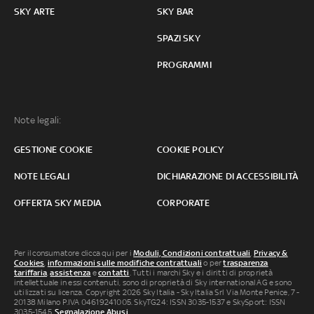
SKY ARTE
SKY BAR
SPAZI SKY
PROGRAMMI
Note legali:
GESTIONE COOKIE
COOKIE POLICY
NOTE LEGALI
DICHIARAZIONE DI ACCESSIBILITÀ
OFFERTA SKY MEDIA
CORPORATE
Per il consumatore clicca qui per i
Moduli, Condizioni contrattuali
,
Privacy &
Cookies
,
informazioni sulle modifiche contrattuali
o per
trasparenza
tariffaria
,
assistenza
e
contatti
. Tutti i marchi Sky e i diritti di proprietà
intellettuale in essi contenuti, sono di proprietà di Sky international AG e sono
utilizzati su licenza. Copyright 2026 Sky Italia - Sky Italia Srl Via Monte Penice, 7 -
20138 Milano P.IVA 04619241005. SkyTG24: ISSN 3035-1537 e SkySport: ISSN
3035-1545.
Segnalazione Abusi