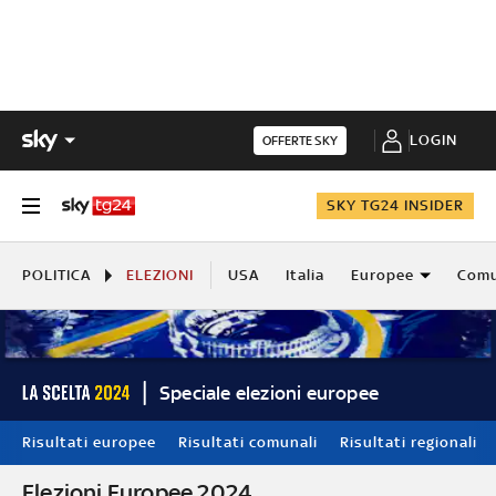
LOGIN
OFFERTE SKY
SKY TG24 INSIDER
POLITICA
ELEZIONI
USA
Italia
Europee
Comu
Speciale elezioni europee
Risultati europee
Risultati comunali
Risultati regionali
Elezioni Europee 2024