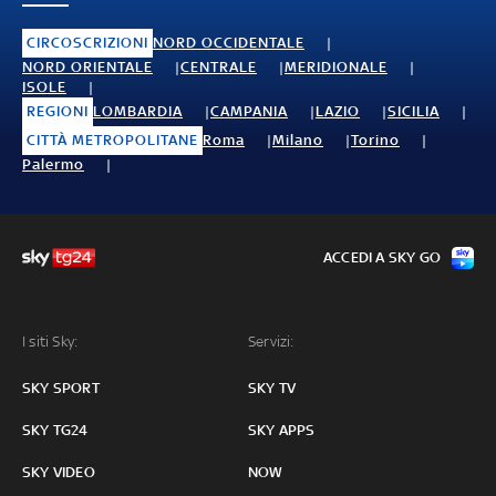
CIRCOSCRIZIONI
NORD OCCIDENTALE
NORD ORIENTALE
CENTRALE
MERIDIONALE
ISOLE
REGIONI
LOMBARDIA
CAMPANIA
LAZIO
SICILIA
CITTÀ METROPOLITANE
Roma
Milano
Torino
Palermo
ACCEDI A SKY GO
I siti Sky:
Servizi:
SKY SPORT
SKY TV
SKY TG24
SKY APPS
SKY VIDEO
NOW