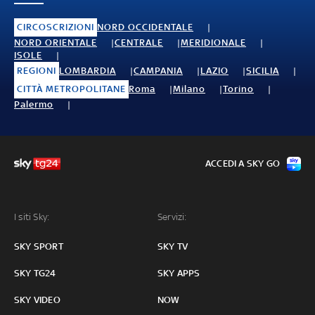
CIRCOSCRIZIONI
NORD OCCIDENTALE
NORD ORIENTALE
CENTRALE
MERIDIONALE
ISOLE
REGIONI
LOMBARDIA
CAMPANIA
LAZIO
SICILIA
CITTÀ METROPOLITANE
Roma
Milano
Torino
Palermo
ACCEDI A SKY GO
I siti Sky:
Servizi:
SKY SPORT
SKY TV
SKY TG24
SKY APPS
SKY VIDEO
NOW