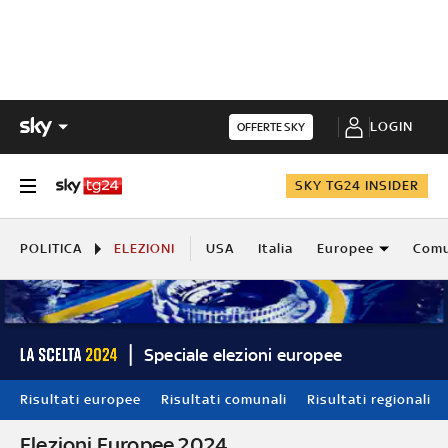
LOGIN
OFFERTE SKY
SKY TG24 INSIDER
POLITICA
ELEZIONI
USA
Italia
Europee
Comu
Speciale elezioni europee
Risultati europee
Risultati comunali
Risultati regionali
Elezioni Europee 2024