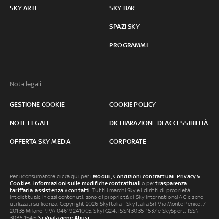
SKY ARTE
SKY BAR
SPAZI SKY
PROGRAMMI
Note legali:
GESTIONE COOKIE
COOKIE POLICY
NOTE LEGALI
DICHIARAZIONE DI ACCESSIBILITÀ
OFFERTA SKY MEDIA
CORPORATE
Per il consumatore clicca qui per i
Moduli, Condizioni contrattuali
,
Privacy &
Cookies
,
informazioni sulle modifiche contrattuali
o per
trasparenza
tariffaria
,
assistenza
e
contatti
. Tutti i marchi Sky e i diritti di proprietà
intellettuale in essi contenuti, sono di proprietà di Sky international AG e sono
utilizzati su licenza. Copyright 2026 Sky Italia - Sky Italia Srl Via Monte Penice, 7 -
20138 Milano P.IVA 04619241005. SkyTG24: ISSN 3035-1537 e SkySport: ISSN
3035-1545.
Segnalazione Abusi