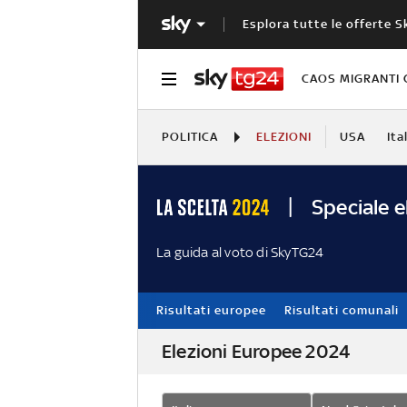
Esplora tutte le offerte S
CAOS MIGRANTI 
POLITICA
ELEZIONI
USA
Ita
Speciale e
La guida al voto di SkyTG24
Risultati europee
Risultati comunali
Elezioni Europee 2024