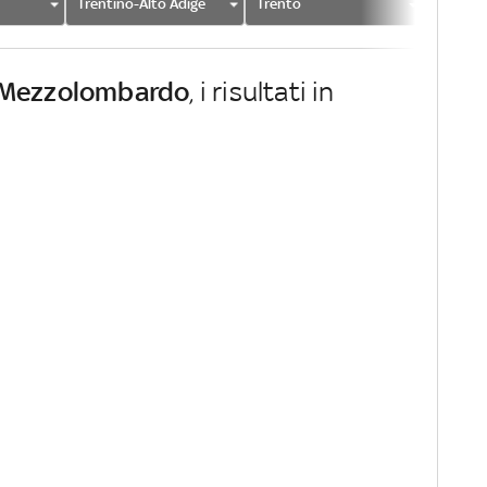
Trentino-Alto Adige
Trento
Mezzol
Mezzolombardo
, i risultati in