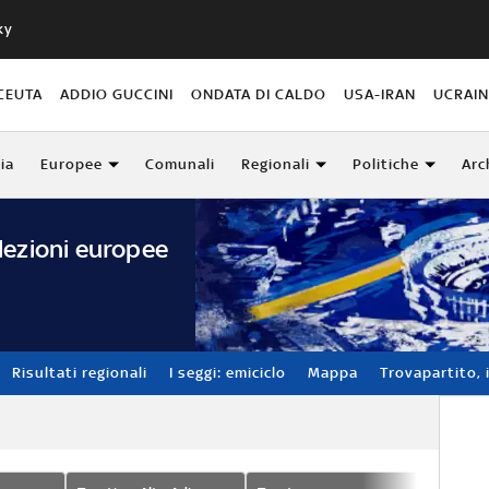
ky
CEUTA
ADDIO GUCCINI
ONDATA DI CALDO
USA-IRAN
UCRAI
lia
Europee
Comunali
Regionali
Politiche
Arc
lezioni europee
Risultati regionali
I seggi: emiciclo
Mappa
Trovapartito, i