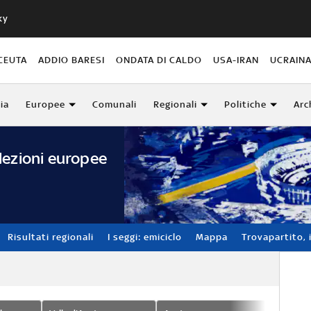
ky
CEUTA
ADDIO BARESI
ONDATA DI CALDO
USA-IRAN
UCRAIN
lia
Europee
Comunali
Regionali
Politiche
Arc
lezioni europee
Risultati regionali
I seggi: emiciclo
Mappa
Trovapartito, i