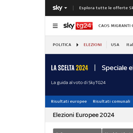
Esplora tutte le offerte S
CAOS MIGRANTI 
POLITICA
ELEZIONI
USA
Ita
Speciale e
La guida al voto di SkyTG24
Risultati europee
Risultati comunali
Elezioni Europee 2024