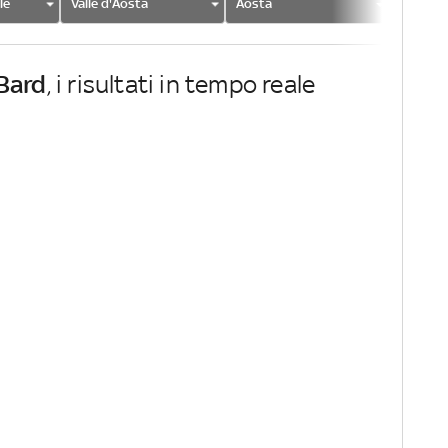
le
Valle d'Aosta
Aosta
Bard
Bard
, i risultati in tempo reale