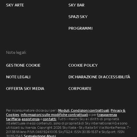
SKY ARTE
SKY BAR
SPAZI SKY
PROGRAMMI
Note legali:
GESTIONE COOKIE
COOKIE POLICY
NOTE LEGALI
DICHIARAZIONE DI ACCESSIBILITÀ
OFFERTA SKY MEDIA
CORPORATE
Per il consumatore clicca qui per i
Moduli, Condizioni contrattuali
,
Privacy &
Cookies
,
informazioni sulle modifiche contrattuali
o per
trasparenza
tariffaria
,
assistenza
e
contatti
. Tutti i marchi Sky e i diritti di proprietà
intellettuale in essi contenuti, sono di proprietà di Sky international AG e sono
utilizzati su licenza. Copyright 2026 Sky Italia - Sky Italia Srl Via Monte Penice, 7 -
20138 Milano P.IVA 04619241005. SkyTG24: ISSN 3035-1537 e SkySport: ISSN
3035-1545.
Segnalazione Abusi