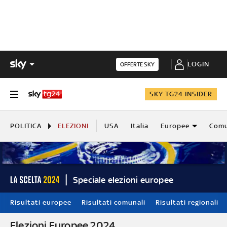
LOGIN
OFFERTE SKY
SKY TG24 INSIDER
POLITICA
ELEZIONI
USA
Italia
Europee
Comu
Speciale elezioni europee
Risultati europee
Risultati comunali
Risultati regionali
Elezioni Europee 2024