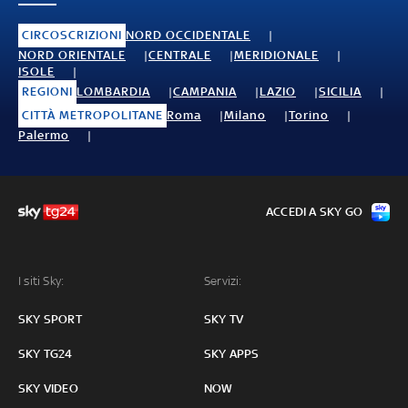
CIRCOSCRIZIONI
NORD OCCIDENTALE
NORD ORIENTALE
CENTRALE
MERIDIONALE
ISOLE
REGIONI
LOMBARDIA
CAMPANIA
LAZIO
SICILIA
CITTÀ METROPOLITANE
Roma
Milano
Torino
Palermo
ACCEDI A SKY GO
I siti Sky:
Servizi:
SKY SPORT
SKY TV
SKY TG24
SKY APPS
SKY VIDEO
NOW