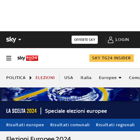
LOGIN
OFFERTE SKY
SKY TG24 INSIDER
POLITICA
ELEZIONI
USA
Italia
Europee
Comu
Speciale elezioni europee
Risultati europee
Risultati comunali
Risultati regionali
Elezioni Europee 2024