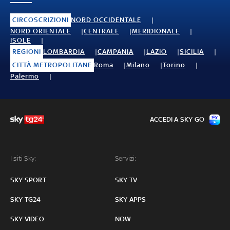
CIRCOSCRIZIONI
NORD OCCIDENTALE
NORD ORIENTALE
CENTRALE
MERIDIONALE
ISOLE
REGIONI
LOMBARDIA
CAMPANIA
LAZIO
SICILIA
CITTÀ METROPOLITANE
Roma
Milano
Torino
Palermo
ACCEDI A SKY GO
I siti Sky:
Servizi:
SKY SPORT
SKY TV
SKY TG24
SKY APPS
SKY VIDEO
NOW