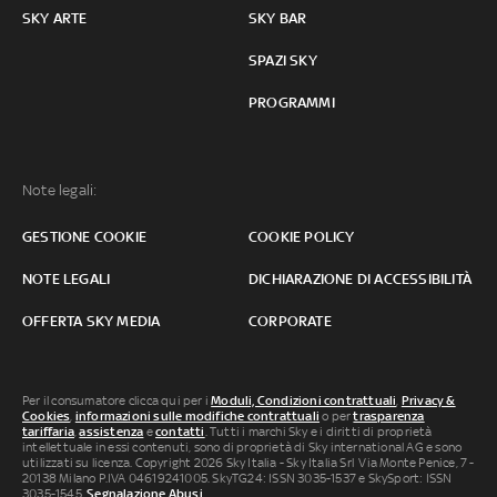
SKY ARTE
SKY BAR
SPAZI SKY
PROGRAMMI
Note legali:
GESTIONE COOKIE
COOKIE POLICY
NOTE LEGALI
DICHIARAZIONE DI ACCESSIBILITÀ
OFFERTA SKY MEDIA
CORPORATE
Per il consumatore clicca qui per i
Moduli, Condizioni contrattuali
,
Privacy &
Cookies
,
informazioni sulle modifiche contrattuali
o per
trasparenza
tariffaria
,
assistenza
e
contatti
. Tutti i marchi Sky e i diritti di proprietà
intellettuale in essi contenuti, sono di proprietà di Sky international AG e sono
utilizzati su licenza. Copyright 2026 Sky Italia - Sky Italia Srl Via Monte Penice, 7 -
20138 Milano P.IVA 04619241005. SkyTG24: ISSN 3035-1537 e SkySport: ISSN
3035-1545.
Segnalazione Abusi