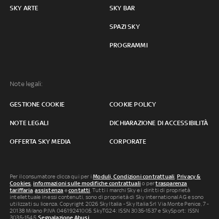
SKY ARTE
SKY BAR
SPAZI SKY
PROGRAMMI
Note legali:
GESTIONE COOKIE
COOKIE POLICY
NOTE LEGALI
DICHIARAZIONE DI ACCESSIBILITÀ
OFFERTA SKY MEDIA
CORPORATE
Per il consumatore clicca qui per i
Moduli, Condizioni contrattuali
,
Privacy &
Cookies
,
informazioni sulle modifiche contrattuali
o per
trasparenza
tariffaria
,
assistenza
e
contatti
. Tutti i marchi Sky e i diritti di proprietà
intellettuale in essi contenuti, sono di proprietà di Sky international AG e sono
utilizzati su licenza. Copyright 2026 Sky Italia - Sky Italia Srl Via Monte Penice, 7 -
20138 Milano P.IVA 04619241005. SkyTG24: ISSN 3035-1537 e SkySport: ISSN
3035-1545.
Segnalazione Abusi