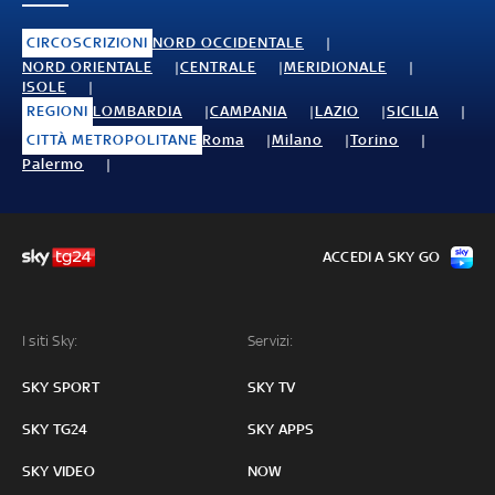
CIRCOSCRIZIONI
NORD OCCIDENTALE
NORD ORIENTALE
CENTRALE
MERIDIONALE
ISOLE
REGIONI
LOMBARDIA
CAMPANIA
LAZIO
SICILIA
CITTÀ METROPOLITANE
Roma
Milano
Torino
Palermo
ACCEDI A SKY GO
I siti Sky:
Servizi:
SKY SPORT
SKY TV
SKY TG24
SKY APPS
SKY VIDEO
NOW