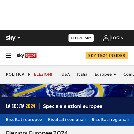
LOGIN
OFFERTE SKY
SKY TG24 INSIDER
POLITICA
ELEZIONI
USA
Italia
Europee
Comu
Speciale elezioni europee
Risultati europee
Risultati comunali
Risultati regionali
Elezioni Europee 2024