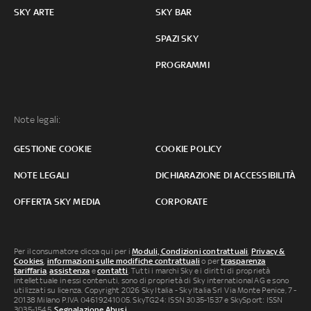
SKY ARTE
SKY BAR
SPAZI SKY
PROGRAMMI
Note legali:
GESTIONE COOKIE
COOKIE POLICY
NOTE LEGALI
DICHIARAZIONE DI ACCESSIBILITÀ
OFFERTA SKY MEDIA
CORPORATE
Per il consumatore clicca qui per i
Moduli, Condizioni contrattuali
,
Privacy &
Cookies
,
informazioni sulle modifiche contrattuali
o per
trasparenza
tariffaria
,
assistenza
e
contatti
. Tutti i marchi Sky e i diritti di proprietà
intellettuale in essi contenuti, sono di proprietà di Sky international AG e sono
utilizzati su licenza. Copyright 2026 Sky Italia - Sky Italia Srl Via Monte Penice, 7 -
20138 Milano P.IVA 04619241005. SkyTG24: ISSN 3035-1537 e SkySport: ISSN
3035-1545.
Segnalazione Abusi