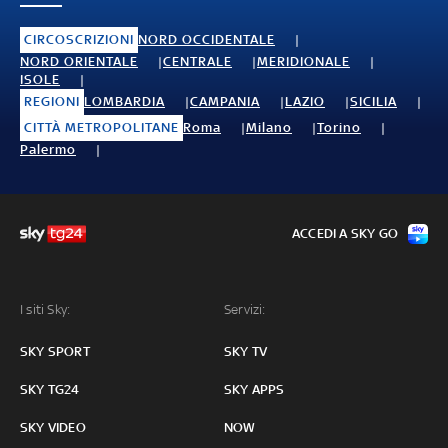
CIRCOSCRIZIONI
NORD OCCIDENTALE
NORD ORIENTALE
CENTRALE
MERIDIONALE
ISOLE
REGIONI
LOMBARDIA
CAMPANIA
LAZIO
SICILIA
CITTÀ METROPOLITANE
Roma
Milano
Torino
Palermo
ACCEDI A SKY GO
I siti Sky:
Servizi:
SKY SPORT
SKY TV
SKY TG24
SKY APPS
SKY VIDEO
NOW