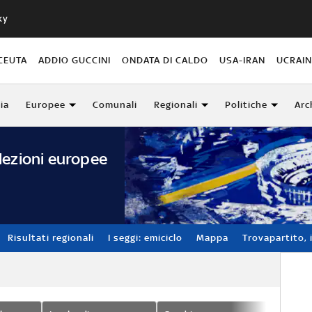
ky
CEUTA
ADDIO GUCCINI
ONDATA DI CALDO
USA-IRAN
UCRAI
lia
Europee
Comunali
Regionali
Politiche
Arc
lezioni europee
Risultati regionali
I seggi: emiciclo
Mappa
Trovapartito, i