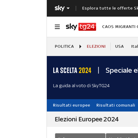
Esplora tutte le offerte S
CAOS MIGRANTI 
POLITICA
ELEZIONI
USA
Ita
Speciale e
La guida al voto di SkyTG24
Risultati europee
Risultati comunali
Elezioni Europee 2024