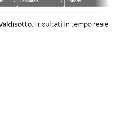
le
Lombardia
Sondrio
Valdiso
Valdisotto
, i risultati in tempo reale