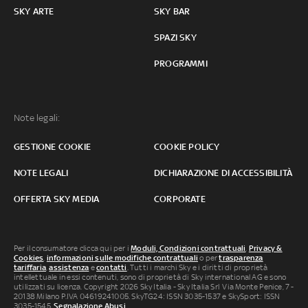
SKY ARTE
SKY BAR
SPAZI SKY
PROGRAMMI
Note legali:
GESTIONE COOKIE
COOKIE POLICY
NOTE LEGALI
DICHIARAZIONE DI ACCESSIBILITÀ
OFFERTA SKY MEDIA
CORPORATE
Per il consumatore clicca qui per i
Moduli, Condizioni contrattuali
,
Privacy &
Cookies
,
informazioni sulle modifiche contrattuali
o per
trasparenza
tariffaria
,
assistenza
e
contatti
. Tutti i marchi Sky e i diritti di proprietà
intellettuale in essi contenuti, sono di proprietà di Sky international AG e sono
utilizzati su licenza. Copyright 2026 Sky Italia - Sky Italia Srl Via Monte Penice, 7 -
20138 Milano P.IVA 04619241005. SkyTG24: ISSN 3035-1537 e SkySport: ISSN
3035-1545.
Segnalazione Abusi