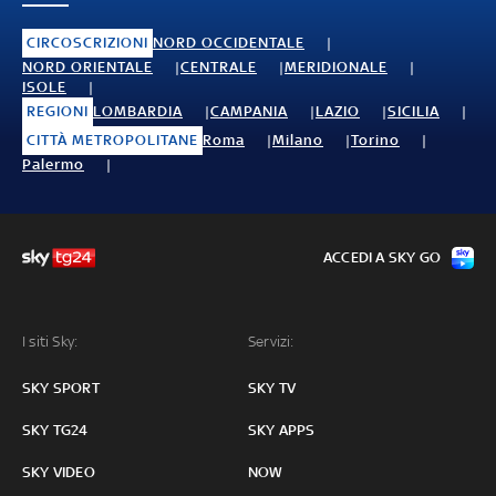
CIRCOSCRIZIONI
NORD OCCIDENTALE
NORD ORIENTALE
CENTRALE
MERIDIONALE
ISOLE
REGIONI
LOMBARDIA
CAMPANIA
LAZIO
SICILIA
CITTÀ METROPOLITANE
Roma
Milano
Torino
Palermo
ACCEDI A SKY GO
I siti Sky:
Servizi:
SKY SPORT
SKY TV
SKY TG24
SKY APPS
SKY VIDEO
NOW