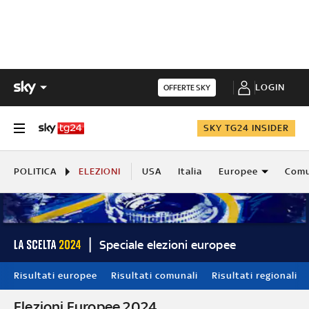
LOGIN
OFFERTE SKY
SKY TG24 INSIDER
POLITICA
ELEZIONI
USA
Italia
Europee
Comu
Speciale elezioni europee
Risultati europee
Risultati comunali
Risultati regionali
Elezioni Europee 2024