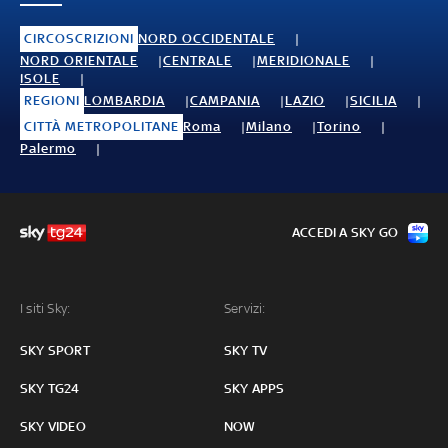
CIRCOSCRIZIONI
NORD OCCIDENTALE
NORD ORIENTALE
CENTRALE
MERIDIONALE
ISOLE
REGIONI
LOMBARDIA
CAMPANIA
LAZIO
SICILIA
CITTÀ METROPOLITANE
Roma
Milano
Torino
Palermo
ACCEDI A SKY GO
I siti Sky:
Servizi:
SKY SPORT
SKY TV
SKY TG24
SKY APPS
SKY VIDEO
NOW