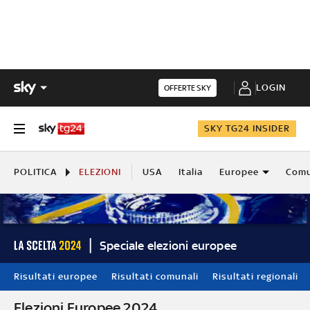
LOGIN
OFFERTE SKY
SKY TG24 INSIDER
POLITICA
ELEZIONI
USA
Italia
Europee
Comu
Speciale elezioni europee
Risultati europee
Risultati comunali
Risultati regionali
Elezioni Europee 2024