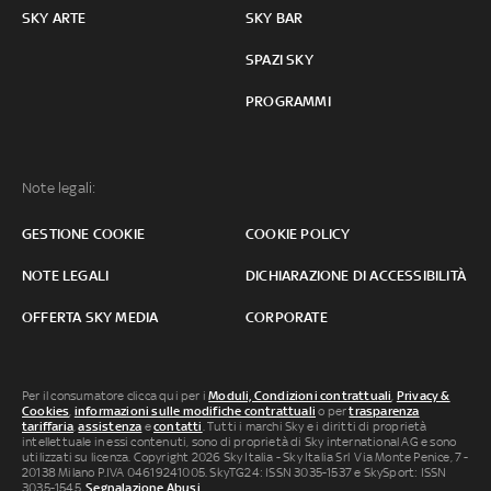
SKY ARTE
SKY BAR
SPAZI SKY
PROGRAMMI
Note legali:
GESTIONE COOKIE
COOKIE POLICY
NOTE LEGALI
DICHIARAZIONE DI ACCESSIBILITÀ
OFFERTA SKY MEDIA
CORPORATE
Per il consumatore clicca qui per i
Moduli, Condizioni contrattuali
,
Privacy &
Cookies
,
informazioni sulle modifiche contrattuali
o per
trasparenza
tariffaria
,
assistenza
e
contatti
. Tutti i marchi Sky e i diritti di proprietà
intellettuale in essi contenuti, sono di proprietà di Sky international AG e sono
utilizzati su licenza. Copyright 2026 Sky Italia - Sky Italia Srl Via Monte Penice, 7 -
20138 Milano P.IVA 04619241005. SkyTG24: ISSN 3035-1537 e SkySport: ISSN
3035-1545.
Segnalazione Abusi