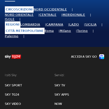
CIRCOSCRIZIONI
NORD OCCIDENTALE
NORD ORIENTALE
CENTRALE
MERIDIONALE
ISOLE
REGIONI
LOMBARDIA
CAMPANIA
LAZIO
SICILIA
CITTÀ METROPOLITANE
Roma
Milano
Torino
Palermo
ACCEDI A SKY GO
I siti Sky:
Servizi:
SKY SPORT
SKY TV
SKY TG24
SKY APPS
SKY VIDEO
NOW