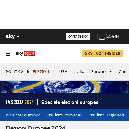
LOGIN
OFFERTE SKY
SKY TG24 INSIDER
POLITICA
ELEZIONI
USA
Italia
Europee
Comu
Speciale elezioni europee
Risultati europee
Risultati comunali
Risultati regionali
Elezioni Europee 2024