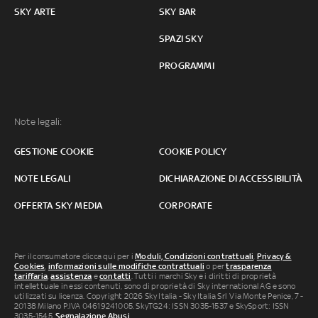
SKY ARTE
SKY BAR
SPAZI SKY
PROGRAMMI
Note legali:
GESTIONE COOKIE
COOKIE POLICY
NOTE LEGALI
DICHIARAZIONE DI ACCESSIBILITÀ
OFFERTA SKY MEDIA
CORPORATE
Per il consumatore clicca qui per i
Moduli, Condizioni contrattuali
,
Privacy &
Cookies
,
informazioni sulle modifiche contrattuali
o per
trasparenza
tariffaria
,
assistenza
e
contatti
. Tutti i marchi Sky e i diritti di proprietà
intellettuale in essi contenuti, sono di proprietà di Sky international AG e sono
utilizzati su licenza. Copyright 2026 Sky Italia - Sky Italia Srl Via Monte Penice, 7 -
20138 Milano P.IVA 04619241005. SkyTG24: ISSN 3035-1537 e SkySport: ISSN
3035-1545.
Segnalazione Abusi