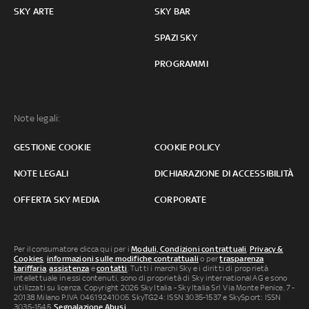
SKY ARTE
SKY BAR
SPAZI SKY
PROGRAMMI
Note legali:
GESTIONE COOKIE
COOKIE POLICY
NOTE LEGALI
DICHIARAZIONE DI ACCESSIBILITÀ
OFFERTA SKY MEDIA
CORPORATE
Per il consumatore clicca qui per i
Moduli, Condizioni contrattuali
,
Privacy &
Cookies
,
informazioni sulle modifiche contrattuali
o per
trasparenza
tariffaria
,
assistenza
e
contatti
. Tutti i marchi Sky e i diritti di proprietà
intellettuale in essi contenuti, sono di proprietà di Sky international AG e sono
utilizzati su licenza. Copyright 2026 Sky Italia - Sky Italia Srl Via Monte Penice, 7 -
20138 Milano P.IVA 04619241005. SkyTG24: ISSN 3035-1537 e SkySport: ISSN
3035-1545.
Segnalazione Abusi