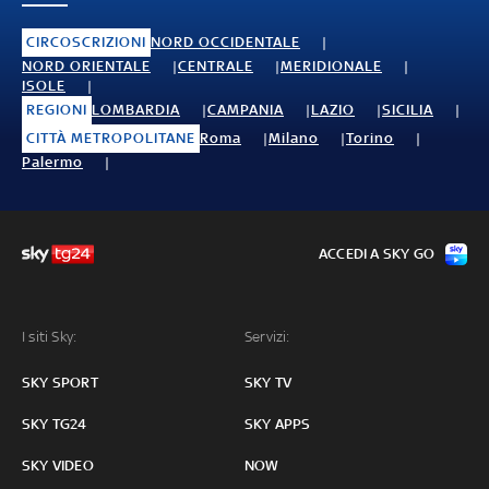
CIRCOSCRIZIONI
NORD OCCIDENTALE
NORD ORIENTALE
CENTRALE
MERIDIONALE
ISOLE
REGIONI
LOMBARDIA
CAMPANIA
LAZIO
SICILIA
CITTÀ METROPOLITANE
Roma
Milano
Torino
Palermo
ACCEDI A SKY GO
I siti Sky:
Servizi:
SKY SPORT
SKY TV
SKY TG24
SKY APPS
SKY VIDEO
NOW