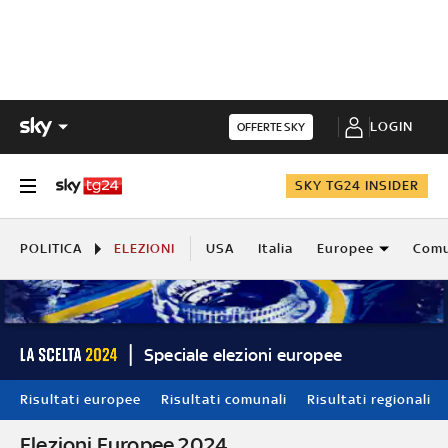
LOGIN
OFFERTE SKY
SKY TG24 INSIDER
POLITICA
ELEZIONI
USA
Italia
Europee
Comu
Speciale elezioni europee
Risultati europee
Risultati comunali
Risultati regionali
Elezioni Europee 2024