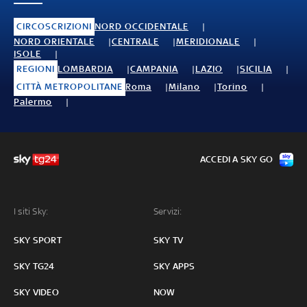
CIRCOSCRIZIONI
NORD OCCIDENTALE
NORD ORIENTALE
CENTRALE
MERIDIONALE
ISOLE
REGIONI
LOMBARDIA
CAMPANIA
LAZIO
SICILIA
CITTÀ METROPOLITANE
Roma
Milano
Torino
Palermo
ACCEDI A SKY GO
I siti Sky:
Servizi:
SKY SPORT
SKY TV
SKY TG24
SKY APPS
SKY VIDEO
NOW