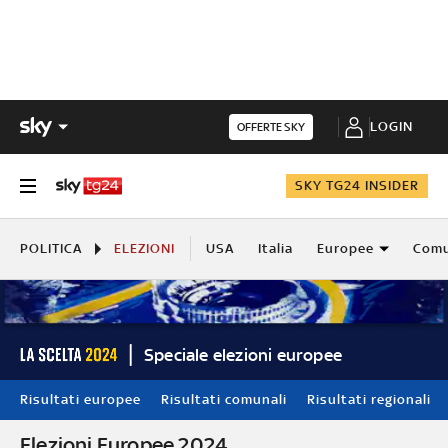
LOGIN
OFFERTE SKY
SKY TG24 INSIDER
POLITICA
ELEZIONI
USA
Italia
Europee
Comu
Speciale elezioni europee
Risultati europee
Risultati comunali
Risultati regionali
Elezioni Europee 2024