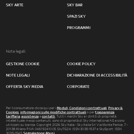
SKY ARTE
SKY BAR
SPAZI SKY
PROGRAMMI
Note legali:
GESTIONE COOKIE
COOKIE POLICY
NOTE LEGALI
DICHIARAZIONE DI ACCESSIBILITÀ
OFFERTA SKY MEDIA
CORPORATE
Per il consumatore clicca qui per i
Moduli, Condizioni contrattuali
,
Privacy &
Cookies
,
informazioni sulle modifiche contrattuali
o per
trasparenza
tariffaria
,
assistenza
e
contatti
. Tutti i marchi Sky e i diritti di proprietà
intellettuale in essi contenuti, sono di proprietà di Sky international AG e sono
utilizzati su licenza. Copyright 2026 Sky Italia - Sky Italia Srl Via Monte Penice, 7 -
20138 Milano P.IVA 04619241005. SkyTG24: ISSN 3035-1537 e SkySport: ISSN
3035-1545.
Segnalazione Abusi