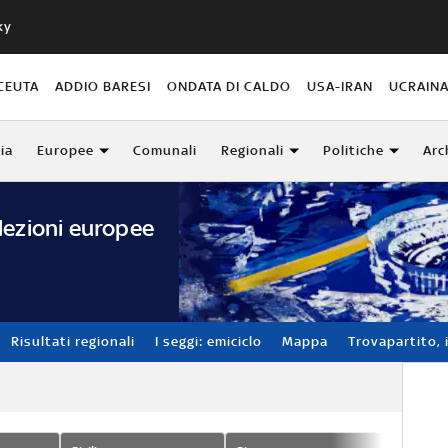
ky
CEUTA
ADDIO BARESI
ONDATA DI CALDO
USA-IRAN
UCRAIN
lia
Europee
Comunali
Regionali
Politiche
Arc
lezioni europee
Risultati regionali
I seggi: emiciclo
Mappa
Trovapartito, i