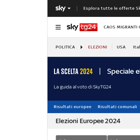
Esplora tutte le offerte S
CAOS MIGRANTI 
POLITICA
ELEZIONI
USA
Ita
Speciale e
La guida al voto di SkyTG24
Risultati europee
Risultati comunali
Elezioni Europee 2024