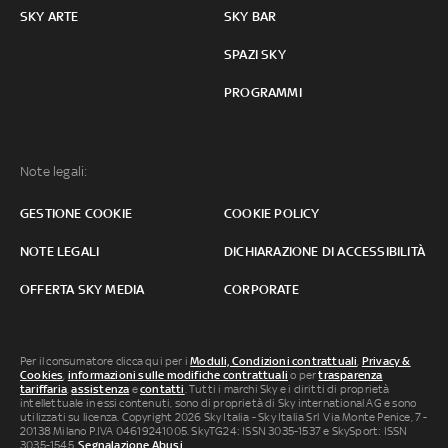
SKY ARTE
SKY BAR
SPAZI SKY
PROGRAMMI
Note legali:
GESTIONE COOKIE
COOKIE POLICY
NOTE LEGALI
DICHIARAZIONE DI ACCESSIBILITÀ
OFFERTA SKY MEDIA
CORPORATE
Per il consumatore clicca qui per i
Moduli, Condizioni contrattuali
,
Privacy &
Cookies
,
informazioni sulle modifiche contrattuali
o per
trasparenza
tariffaria
,
assistenza
e
contatti
. Tutti i marchi Sky e i diritti di proprietà
intellettuale in essi contenuti, sono di proprietà di Sky international AG e sono
utilizzati su licenza. Copyright 2026 Sky Italia - Sky Italia Srl Via Monte Penice, 7 -
20138 Milano P.IVA 04619241005. SkyTG24: ISSN 3035-1537 e SkySport: ISSN
3035-1545.
Segnalazione Abusi