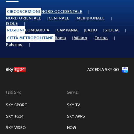
CIRCOSCRIZIONI
NORD OCCIDENTALE
NORD ORIENTALE
CENTRALE
MERIDIONALE
ISOLE
REGIONI
LOMBARDIA
CAMPANIA
LAZIO
SICILIA
CITTÀ METROPOLITANE
Roma
Milano
Torino
Palermo
ACCEDI A SKY GO
I siti Sky:
Servizi:
SKY SPORT
SKY TV
SKY TG24
SKY APPS
SKY VIDEO
NOW