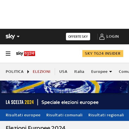
LOGIN
OFFERTE SKY
SKY TG24 INSIDER
POLITICA
ELEZIONI
USA
Italia
Europee
Comu
Speciale elezioni europee
Risultati europee
Risultati comunali
Risultati regionali
Elezioni Europee 2024