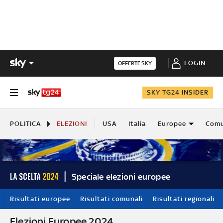
LOGIN
OFFERTE SKY
SKY TG24 INSIDER
POLITICA
ELEZIONI
USA
Italia
Europee
Comu
Speciale elezioni europee
Risultati europee
Risultati comunali
Risultati regionali
Elezioni Europee 2024