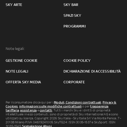
SKY ARTE
SKY BAR
SPAZI SKY
PROGRAMMI
Note legali:
GESTIONE COOKIE
COOKIE POLICY
NOTE LEGALI
DICHIARAZIONE DI ACCESSIBILITÀ
OFFERTA SKY MEDIA
CORPORATE
Per il consumatore clicca qui per i
Moduli, Condizioni contrattuali
,
Privacy &
Cookies
,
informazioni sulle modifiche contrattuali
o per
trasparenza
tariffaria
,
assistenza
e
contatti
. Tutti i marchi Sky e i diritti di proprietà
intellettuale in essi contenuti, sono di proprietà di Sky international AG e sono
utilizzati su licenza. Copyright 2026 Sky Italia - Sky Italia Srl Via Monte Penice, 7 -
20138 Milano P.IVA 04619241005. SkyTG24: ISSN 3035-1537 e SkySport: ISSN
3035-1545.
Segnalazione Abusi