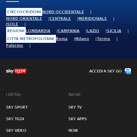
CIRCOSCRIZIONI
NORD OCCIDENTALE
NORD ORIENTALE
CENTRALE
MERIDIONALE
ISOLE
REGIONI
LOMBARDIA
CAMPANIA
LAZIO
SICILIA
CITTÀ METROPOLITANE
Roma
Milano
Torino
Palermo
ACCEDI A SKY GO
I siti Sky:
Servizi:
SKY SPORT
SKY TV
SKY TG24
SKY APPS
SKY VIDEO
NOW