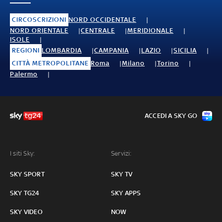
CIRCOSCRIZIONI
NORD OCCIDENTALE
NORD ORIENTALE
CENTRALE
MERIDIONALE
ISOLE
REGIONI
LOMBARDIA
CAMPANIA
LAZIO
SICILIA
CITTÀ METROPOLITANE
Roma
Milano
Torino
Palermo
ACCEDI A SKY GO
I siti Sky:
Servizi:
SKY SPORT
SKY TV
SKY TG24
SKY APPS
SKY VIDEO
NOW