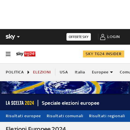
LOGIN
OFFERTE SKY
SKY TG24 INSIDER
POLITICA
ELEZIONI
USA
Italia
Europee
Comu
Speciale elezioni europee
Risultati europee
Risultati comunali
Risultati regionali
Elezioni Europee 2024