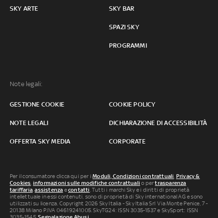
SKY ARTE
SKY BAR
SPAZI SKY
PROGRAMMI
Note legali:
GESTIONE COOKIE
COOKIE POLICY
NOTE LEGALI
DICHIARAZIONE DI ACCESSIBILITÀ
OFFERTA SKY MEDIA
CORPORATE
Per il consumatore clicca qui per i
Moduli, Condizioni contrattuali
,
Privacy &
Cookies
,
informazioni sulle modifiche contrattuali
o per
trasparenza
tariffaria
,
assistenza
e
contatti
. Tutti i marchi Sky e i diritti di proprietà
intellettuale in essi contenuti, sono di proprietà di Sky international AG e sono
utilizzati su licenza. Copyright 2026 Sky Italia - Sky Italia Srl Via Monte Penice, 7 -
20138 Milano P.IVA 04619241005. SkyTG24: ISSN 3035-1537 e SkySport: ISSN
3035-1545.
Segnalazione Abusi