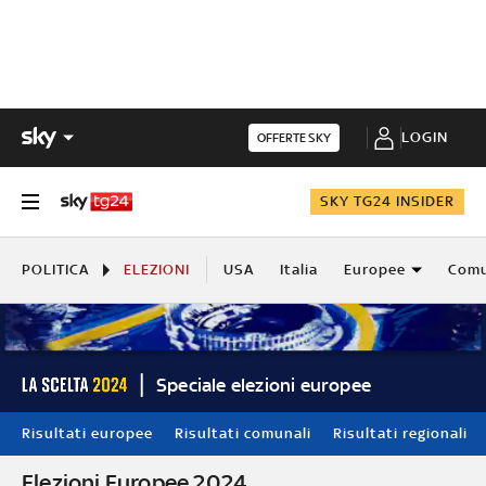
LOGIN
OFFERTE SKY
SKY TG24 INSIDER
POLITICA
ELEZIONI
USA
Italia
Europee
Comu
Speciale elezioni europee
Risultati europee
Risultati comunali
Risultati regionali
Elezioni Europee 2024