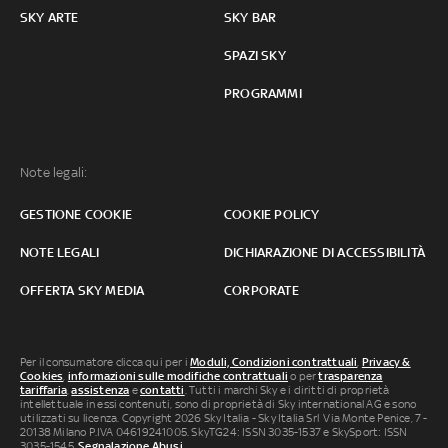
SKY ARTE
SKY BAR
SPAZI SKY
PROGRAMMI
Note legali:
GESTIONE COOKIE
COOKIE POLICY
NOTE LEGALI
DICHIARAZIONE DI ACCESSIBILITÀ
OFFERTA SKY MEDIA
CORPORATE
Per il consumatore clicca qui per i
Moduli, Condizioni contrattuali
,
Privacy &
Cookies
,
informazioni sulle modifiche contrattuali
o per
trasparenza
tariffaria
,
assistenza
e
contatti
. Tutti i marchi Sky e i diritti di proprietà
intellettuale in essi contenuti, sono di proprietà di Sky international AG e sono
utilizzati su licenza. Copyright 2026 Sky Italia - Sky Italia Srl Via Monte Penice, 7 -
20138 Milano P.IVA 04619241005. SkyTG24: ISSN 3035-1537 e SkySport: ISSN
3035-1545.
Segnalazione Abusi