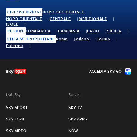
CIRCOSCRIZIONI
NORD OCCIDENTALE
NORD ORIENTALE
CENTRALE
MERIDIONALE
ISOLE
REGIONI
LOMBARDIA
CAMPANIA
LAZIO
SICILIA
CITTÀ METROPOLITANE
Roma
Milano
Torino
Palermo
ACCEDI A SKY GO
I siti Sky:
Servizi:
SKY SPORT
SKY TV
SKY TG24
SKY APPS
SKY VIDEO
NOW