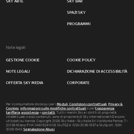
SKY ARTE
SKY BAR
SPAZI SKY
PROGRAMMI
Note legali:
GESTIONE COOKIE
COOKIE POLICY
NOTE LEGALI
DICHIARAZIONE DI ACCESSIBILITÀ
OFFERTA SKY MEDIA
CORPORATE
Per il consumatore clicca qui per i
Moduli, Condizioni contrattuali
,
Privacy &
Cookies
,
informazioni sulle modifiche contrattuali
o per
trasparenza
tariffaria
,
assistenza
e
contatti
. Tutti i marchi Sky e i diritti di proprietà
intellettuale in essi contenuti, sono di proprietà di Sky international AG e sono
utilizzati su licenza. Copyright 2026 Sky Italia - Sky Italia Srl Via Monte Penice, 7 -
20138 Milano P.IVA 04619241005. SkyTG24: ISSN 3035-1537 e SkySport: ISSN
3035-1545.
Segnalazione Abusi