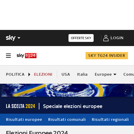
LOGIN
OFFERTE SKY
SKY TG24 INSIDER
POLITICA
ELEZIONI
USA
Italia
Europee
Comu
Speciale elezioni europee
Risultati europee
Risultati comunali
Risultati regionali
Elezioni Europee 2024