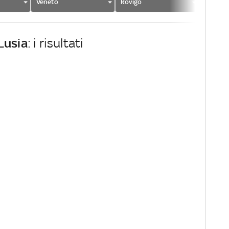
Veneto
Rovigo
Lusia
Lusia
: i risultati