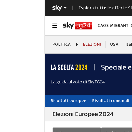
Esplora tutte le offerte S
CAOS MIGRANTI 
POLITICA
ELEZIONI
USA
Ita
Speciale e
La guida al voto di SkyTG24
Risultati europee
Risultati comunali
Elezioni Europee 2024