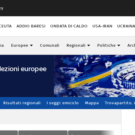
ky
CEUTA
ADDIO BARESI
ONDATA DI CALDO
USA-IRAN
UCRAIN
lia
Europee
Comunali
Regionali
Politiche
Arc
lezioni europee
Risultati regionali
I seggi: emiciclo
Mappa
Trovapartito, i