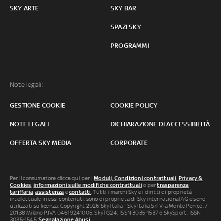
SKY ARTE
SKY BAR
SPAZI SKY
PROGRAMMI
Note legali:
GESTIONE COOKIE
COOKIE POLICY
NOTE LEGALI
DICHIARAZIONE DI ACCESSIBILITÀ
OFFERTA SKY MEDIA
CORPORATE
Per il consumatore clicca qui per i
Moduli, Condizioni contrattuali
,
Privacy &
Cookies
,
informazioni sulle modifiche contrattuali
o per
trasparenza
tariffaria
,
assistenza
e
contatti
. Tutti i marchi Sky e i diritti di proprietà
intellettuale in essi contenuti, sono di proprietà di Sky international AG e sono
utilizzati su licenza. Copyright 2026 Sky Italia - Sky Italia Srl Via Monte Penice, 7 -
20138 Milano P.IVA 04619241005. SkyTG24: ISSN 3035-1537 e SkySport: ISSN
3035-1545.
Segnalazione Abusi