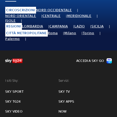
CIRCOSCRIZIONI
NORD OCCIDENTALE
NORD ORIENTALE
CENTRALE
MERIDIONALE
ISOLE
REGIONI
LOMBARDIA
CAMPANIA
LAZIO
SICILIA
CITTÀ METROPOLITANE
Roma
Milano
Torino
Palermo
ACCEDI A SKY GO
I siti Sky:
Servizi:
SKY SPORT
SKY TV
SKY TG24
SKY APPS
SKY VIDEO
NOW