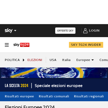
LOGIN
OFFERTE SKY
SKY TG24 INSIDER
POLITICA
ELEZIONI
USA
Italia
Europee
Comu
Speciale elezioni europee
Risultati europee
Risultati comunali
Risultati regionali
Elezioni Europee 2024