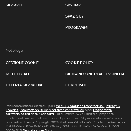
SKY ARTE
SKY BAR
SPAZI SKY
PROGRAMMI
Note legali:
GESTIONE COOKIE
COOKIE POLICY
NOTE LEGALI
DICHIARAZIONE DI ACCESSIBILITÀ
OFFERTA SKY MEDIA
CORPORATE
Per il consumatore clicca qui per i
Moduli, Condizioni contrattuali
,
Privacy &
Cookies
,
informazioni sulle modifiche contrattuali
o per
trasparenza
tariffaria
,
assistenza
e
contatti
. Tutti i marchi Sky e i diritti di proprietà
intellettuale in essi contenuti, sono di proprietà di Sky international AG e sono
utilizzati su licenza. Copyright 2026 Sky Italia - Sky Italia Srl Via Monte Penice, 7 -
20138 Milano P.IVA 04619241005. SkyTG24: ISSN 3035-1537 e SkySport: ISSN
3035-1545.
Segnalazione Abusi