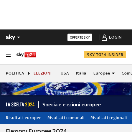
LOGIN
OFFERTE SKY
SKY TG24 INSIDER
POLITICA
ELEZIONI
USA
Italia
Europee
Comu
Speciale elezioni europee
Risultati europee
Risultati comunali
Risultati regionali
Elezioni Europee 2024