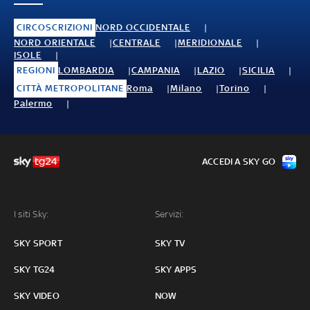
CIRCOSCRIZIONI
NORD OCCIDENTALE
NORD ORIENTALE
CENTRALE
MERIDIONALE
ISOLE
REGIONI
LOMBARDIA
CAMPANIA
LAZIO
SICILIA
CITTÀ METROPOLITANE
Roma
Milano
Torino
Palermo
ACCEDI A SKY GO
I siti Sky:
Servizi:
SKY SPORT
SKY TV
SKY TG24
SKY APPS
SKY VIDEO
NOW