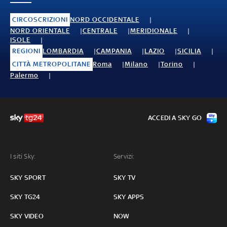
CIRCOSCRIZIONI
NORD OCCIDENTALE
NORD ORIENTALE
CENTRALE
MERIDIONALE
ISOLE
REGIONI
LOMBARDIA
CAMPANIA
LAZIO
SICILIA
CITTÀ METROPOLITANE
Roma
Milano
Torino
Palermo
ACCEDI A SKY GO
I siti Sky:
Servizi:
SKY SPORT
SKY TV
SKY TG24
SKY APPS
SKY VIDEO
NOW