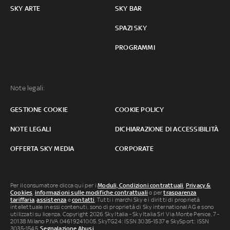
SKY ARTE
SKY BAR
SPAZI SKY
PROGRAMMI
Note legali:
GESTIONE COOKIE
COOKIE POLICY
NOTE LEGALI
DICHIARAZIONE DI ACCESSIBILITÀ
OFFERTA SKY MEDIA
CORPORATE
Per il consumatore clicca qui per i
Moduli, Condizioni contrattuali
,
Privacy &
Cookies
,
informazioni sulle modifiche contrattuali
o per
trasparenza
tariffaria
,
assistenza
e
contatti
. Tutti i marchi Sky e i diritti di proprietà
intellettuale in essi contenuti, sono di proprietà di Sky international AG e sono
utilizzati su licenza. Copyright 2026 Sky Italia - Sky Italia Srl Via Monte Penice, 7 -
20138 Milano P.IVA 04619241005. SkyTG24: ISSN 3035-1537 e SkySport: ISSN
3035-1545.
Segnalazione Abusi