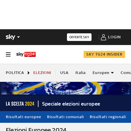
LOGIN
OFFERTE SKY
SKY TG24 INSIDER
POLITICA
ELEZIONI
USA
Italia
Europee
Comu
Speciale elezioni europee
Risultati europee
Risultati comunali
Risultati regionali
Elezioni Europee 2024