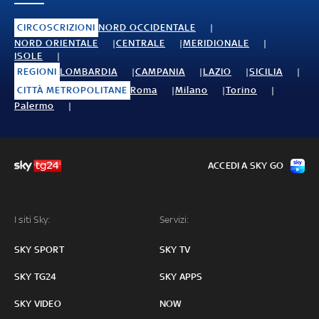
CIRCOSCRIZIONI
NORD OCCIDENTALE
NORD ORIENTALE
CENTRALE
MERIDIONALE
ISOLE
REGIONI
LOMBARDIA
CAMPANIA
LAZIO
SICILIA
CITTÀ METROPOLITANE
Roma
Milano
Torino
Palermo
ACCEDI A SKY GO
I siti Sky:
Servizi:
SKY SPORT
SKY TV
SKY TG24
SKY APPS
SKY VIDEO
NOW