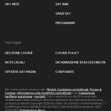
SKY ARTE
SKY BAR
SPAZI SKY
PROGRAMMI
Note legali:
GESTIONE COOKIE
COOKIE POLICY
NOTE LEGALI
DICHIARAZIONE DI ACCESSIBILITÀ
OFFERTA SKY MEDIA
CORPORATE
Per il consumatore clicca qui per i
Moduli, Condizioni contrattuali
,
Privacy &
Cookies
,
informazioni sulle modifiche contrattuali
o per
trasparenza
tariffaria
,
assistenza
e
contatti
. Tutti i marchi Sky e i diritti di proprietà
intellettuale in essi contenuti, sono di proprietà di Sky international AG e sono
utilizzati su licenza. Copyright 2026 Sky Italia - Sky Italia Srl Via Monte Penice, 7 -
20138 Milano P.IVA 04619241005. SkyTG24: ISSN 3035-1537 e SkySport: ISSN
3035-1545.
Segnalazione Abusi