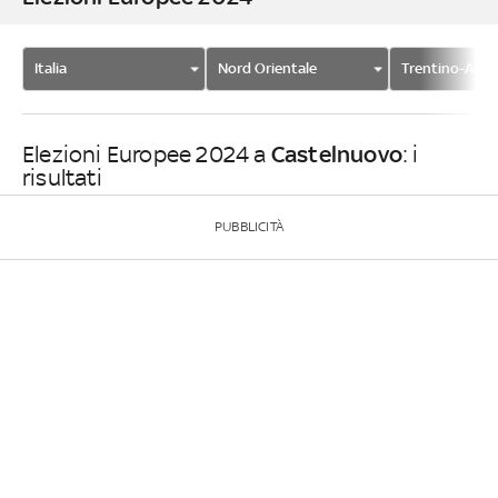
Italia
Nord Orientale
Trentino-Alto 
Castelnuovo
Elezioni Europee 2024 a
: i
risultati
PUBBLICITÀ