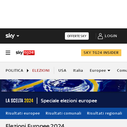
LOGIN
OFFERTE SKY
SKY TG24 INSIDER
POLITICA
ELEZIONI
USA
Italia
Europee
Comu
Speciale elezioni europee
Risultati europee
Risultati comunali
Risultati regionali
Elezioni Europee 2024