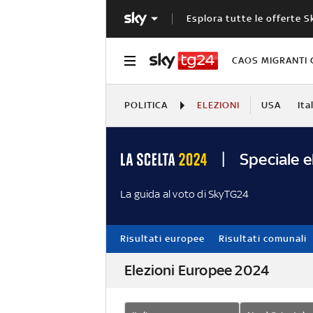
Esplora tutte le offerte S
CAOS MIGRANTI 
POLITICA
ELEZIONI
USA
Ita
Speciale e
La guida al voto di SkyTG24
Risultati europee
Risultati comunali
Elezioni Europee 2024