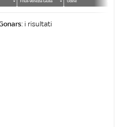
Friuli-Venezia Giulia
Udine
Gonars
Gonars
: i risultati