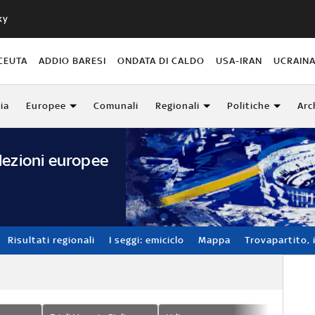
ky
CEUTA
ADDIO BARESI
ONDATA DI CALDO
USA-IRAN
UCRAIN
lia
Europee
Comunali
Regionali
Politiche
Arc
lezioni europee
Risultati regionali
I seggi: emiciclo
Mappa
Trovapartito, i