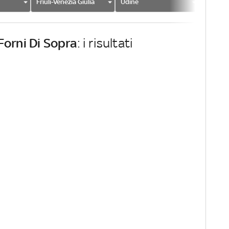
Friuli-Venezia Giulia
Udine
Forni D
Forni Di Sopra
: i risultati