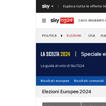
Esplora tutte le offerte S
CAOS MIGRANTI 
POLITICA
ELEZIONI
USA
Ita
Speciale e
La guida al voto di SkyTG24
Risultati europee
Risultati comunali
Elezioni Europee 2024