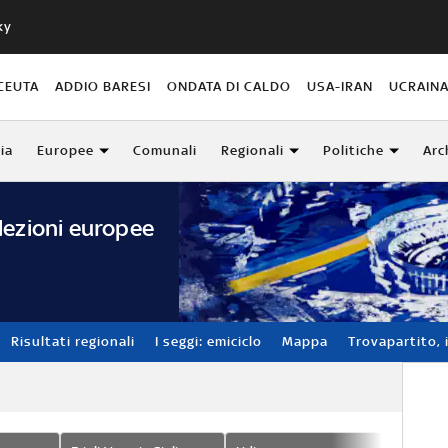
ky
CEUTA
ADDIO BARESI
ONDATA DI CALDO
USA-IRAN
UCRAIN
lia
Europee
Comunali
Regionali
Politiche
Arc
lezioni europee
Risultati regionali
I seggi: emiciclo
Mappa
Trovapartito, i