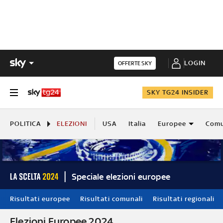
LOGIN
OFFERTE SKY
SKY TG24 INSIDER
POLITICA
ELEZIONI
USA
Italia
Europee
Comu
Speciale elezioni europee
Risultati europee
Risultati comunali
Risultati regionali
Elezioni Europee 2024