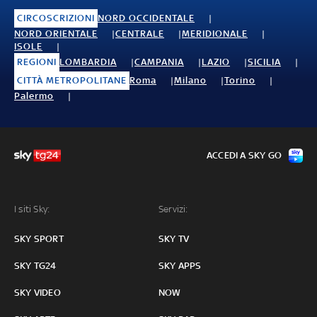
CIRCOSCRIZIONI
NORD OCCIDENTALE
NORD ORIENTALE
CENTRALE
MERIDIONALE
ISOLE
REGIONI
LOMBARDIA
CAMPANIA
LAZIO
SICILIA
CITTÀ METROPOLITANE
Roma
Milano
Torino
Palermo
ACCEDI A SKY GO
I siti Sky:
Servizi:
SKY SPORT
SKY TV
SKY TG24
SKY APPS
SKY VIDEO
NOW