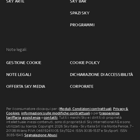
SKY ARTE
SKY BAR
SPAZI SKY
PROGRAMMI
Note legali:
GESTIONE COOKIE
COOKIE POLICY
NOTE LEGALI
DICHIARAZIONE DI ACCESSIBILITÀ
OFFERTA SKY MEDIA
CORPORATE
Per il consumatore clicca qui per i
Moduli, Condizioni contrattuali
,
Privacy &
Cookies
,
informazioni sulle modifiche contrattuali
o per
trasparenza
tariffaria
,
assistenza
e
contatti
. Tutti i marchi Sky e i diritti di proprietà
intellettuale in essi contenuti, sono di proprietà di Sky international AG e sono
utilizzati su licenza. Copyright 2026 Sky Italia - Sky Italia Srl Via Monte Penice, 7 -
20138 Milano P.IVA 04619241005. SkyTG24: ISSN 3035-1537 e SkySport: ISSN
3035-1545.
Segnalazione Abusi