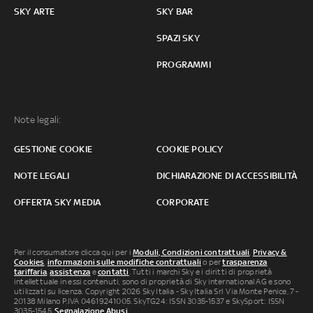
SKY ARTE
SKY BAR
SPAZI SKY
PROGRAMMI
Note legali:
GESTIONE COOKIE
COOKIE POLICY
NOTE LEGALI
DICHIARAZIONE DI ACCESSIBILITÀ
OFFERTA SKY MEDIA
CORPORATE
Per il consumatore clicca qui per i
Moduli, Condizioni contrattuali
,
Privacy &
Cookies
,
informazioni sulle modifiche contrattuali
o per
trasparenza
tariffaria
,
assistenza
e
contatti
. Tutti i marchi Sky e i diritti di proprietà
intellettuale in essi contenuti, sono di proprietà di Sky international AG e sono
utilizzati su licenza. Copyright 2026 Sky Italia - Sky Italia Srl Via Monte Penice, 7 -
20138 Milano P.IVA 04619241005. SkyTG24: ISSN 3035-1537 e SkySport: ISSN
3035-1545.
Segnalazione Abusi