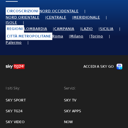
CIRCOSCRIZIONI
NORD OCCIDENTALE
NORD ORIENTALE
CENTRALE
MERIDIONALE
ISOLE
REGIONI
LOMBARDIA
CAMPANIA
LAZIO
SICILIA
CITTÀ METROPOLITANE
Roma
Milano
Torino
Palermo
ACCEDI A SKY GO
I siti Sky:
Servizi:
SKY SPORT
SKY TV
SKY TG24
SKY APPS
SKY VIDEO
NOW