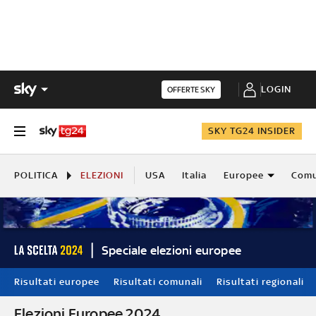
LOGIN
OFFERTE SKY
SKY TG24 INSIDER
POLITICA
ELEZIONI
USA
Italia
Europee
Comu
Speciale elezioni europee
Risultati europee
Risultati comunali
Risultati regionali
Elezioni Europee 2024