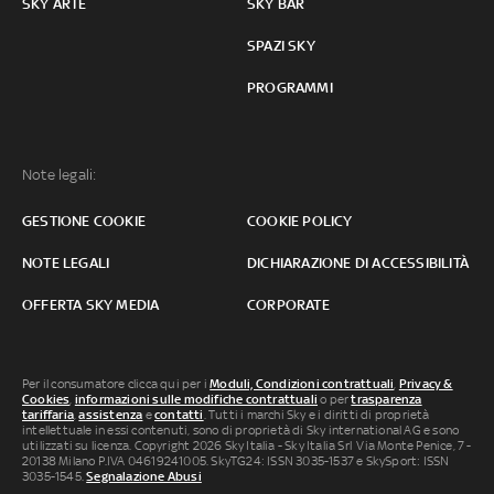
SKY ARTE
SKY BAR
SPAZI SKY
PROGRAMMI
Note legali:
GESTIONE COOKIE
COOKIE POLICY
NOTE LEGALI
DICHIARAZIONE DI ACCESSIBILITÀ
OFFERTA SKY MEDIA
CORPORATE
Per il consumatore clicca qui per i
Moduli, Condizioni contrattuali
,
Privacy &
Cookies
,
informazioni sulle modifiche contrattuali
o per
trasparenza
tariffaria
,
assistenza
e
contatti
. Tutti i marchi Sky e i diritti di proprietà
intellettuale in essi contenuti, sono di proprietà di Sky international AG e sono
utilizzati su licenza. Copyright 2026 Sky Italia - Sky Italia Srl Via Monte Penice, 7 -
20138 Milano P.IVA 04619241005. SkyTG24: ISSN 3035-1537 e SkySport: ISSN
3035-1545.
Segnalazione Abusi