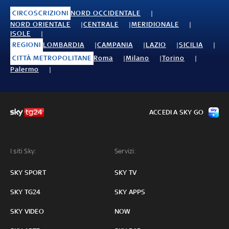
CIRCOSCRIZIONI
NORD OCCIDENTALE
NORD ORIENTALE
CENTRALE
MERIDIONALE
ISOLE
REGIONI
LOMBARDIA
CAMPANIA
LAZIO
SICILIA
CITTÀ METROPOLITANE
Roma
Milano
Torino
Palermo
ACCEDI A SKY GO
I siti Sky:
Servizi:
SKY SPORT
SKY TV
SKY TG24
SKY APPS
SKY VIDEO
NOW