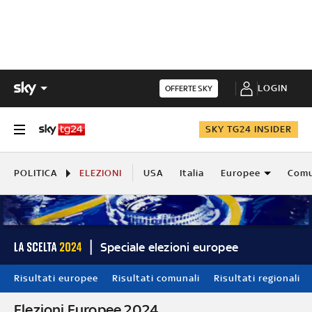
LOGIN
OFFERTE SKY
SKY TG24 INSIDER
POLITICA
ELEZIONI
USA
Italia
Europee
Comu
Speciale elezioni europee
Risultati europee
Risultati comunali
Risultati regionali
Elezioni Europee 2024