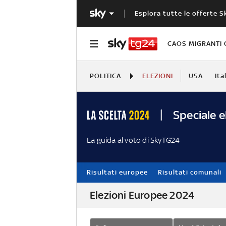
Esplora tutte le offerte S
CAOS MIGRANTI 
POLITICA
ELEZIONI
USA
Ita
Speciale e
La guida al voto di SkyTG24
Risultati europee
Risultati comunali
Elezioni Europee 2024