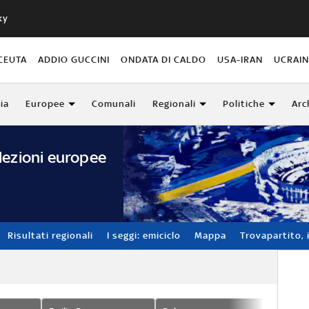
ky
CEUTA
ADDIO GUCCINI
ONDATA DI CALDO
USA-IRAN
UCRAI
lia
Europee
Comunali
Regionali
Politiche
Arc
lezioni europee
Risultati regionali
I seggi: emiciclo
Mappa
Trovapartito, i