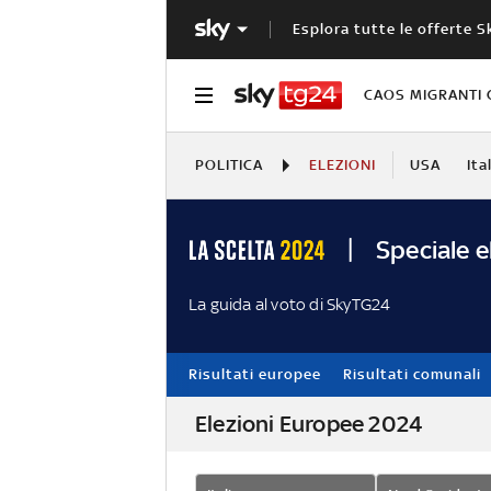
Esplora tutte le offerte S
CAOS MIGRANTI 
POLITICA
ELEZIONI
USA
Ita
Speciale e
La guida al voto di SkyTG24
Risultati europee
Risultati comunali
Elezioni Europee 2024