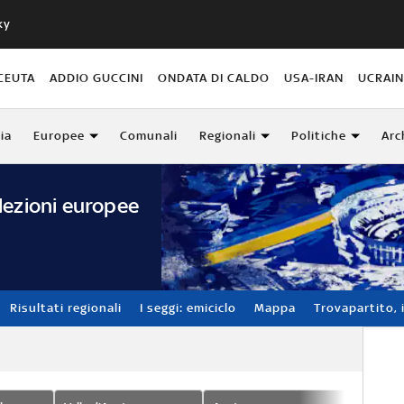
ky
CEUTA
ADDIO GUCCINI
ONDATA DI CALDO
USA-IRAN
UCRAI
lia
Europee
Comunali
Regionali
Politiche
Arc
lezioni europee
Risultati regionali
I seggi: emiciclo
Mappa
Trovapartito, i