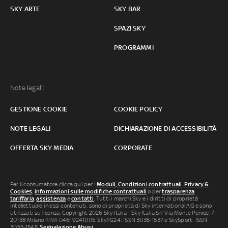
SKY ARTE
SKY BAR
SPAZI SKY
PROGRAMMI
Note legali:
GESTIONE COOKIE
COOKIE POLICY
NOTE LEGALI
DICHIARAZIONE DI ACCESSIBILITÀ
OFFERTA SKY MEDIA
CORPORATE
Per il consumatore clicca qui per i
Moduli, Condizioni contrattuali
,
Privacy &
Cookies
,
informazioni sulle modifiche contrattuali
o per
trasparenza
tariffaria
,
assistenza
e
contatti
. Tutti i marchi Sky e i diritti di proprietà
intellettuale in essi contenuti, sono di proprietà di Sky international AG e sono
utilizzati su licenza. Copyright 2026 Sky Italia - Sky Italia Srl Via Monte Penice, 7 -
20138 Milano P.IVA 04619241005. SkyTG24: ISSN 3035-1537 e SkySport: ISSN
3035-1545.
Segnalazione Abusi