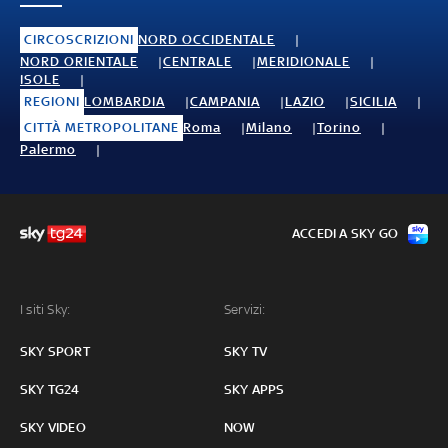
CIRCOSCRIZIONI
NORD OCCIDENTALE
NORD ORIENTALE
CENTRALE
MERIDIONALE
ISOLE
REGIONI
LOMBARDIA
CAMPANIA
LAZIO
SICILIA
CITTÀ METROPOLITANE
Roma
Milano
Torino
Palermo
ACCEDI A SKY GO
I siti Sky:
Servizi:
SKY SPORT
SKY TV
SKY TG24
SKY APPS
SKY VIDEO
NOW