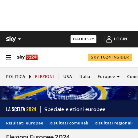
LOGIN
OFFERTE SKY
SKY TG24 INSIDER
POLITICA
ELEZIONI
USA
Italia
Europee
Comu
Speciale elezioni europee
Risultati europee
Risultati comunali
Risultati regionali
Elezioni Europee 2024