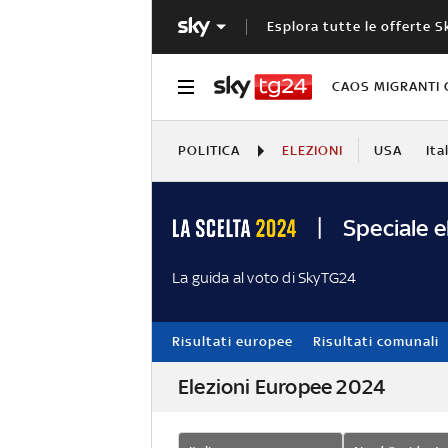
Esplora tutte le offerte S
CAOS MIGRANTI 
POLITICA
ELEZIONI
USA
Ita
Speciale e
La guida al voto di SkyTG24
Risultati europee
Risultati comunali
Elezioni Europee 2024