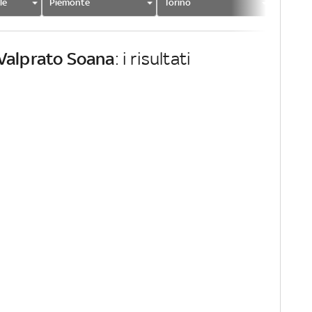
le
Piemonte
Torino
Valprat
Valprato Soana
: i risultati