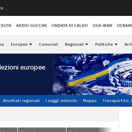
ky
CEUTA
ADDIO GUCCINI
ONDATA DI CALDO
USA-IRAN
UCRAI
lia
Europee
Comunali
Regionali
Politiche
Arc
lezioni europee
Risultati regionali
I seggi: emiciclo
Mappa
Trovapartito, i