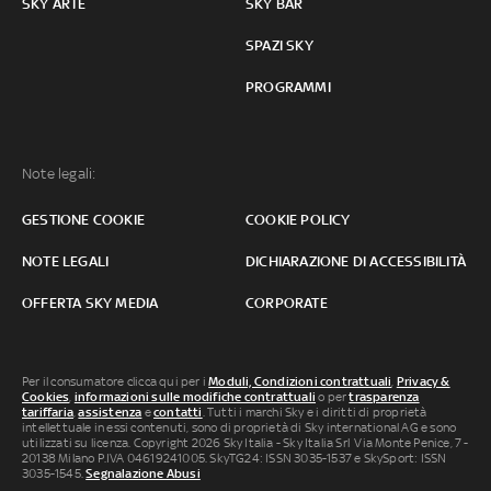
SKY ARTE
SKY BAR
SPAZI SKY
PROGRAMMI
Note legali:
GESTIONE COOKIE
COOKIE POLICY
NOTE LEGALI
DICHIARAZIONE DI ACCESSIBILITÀ
OFFERTA SKY MEDIA
CORPORATE
Per il consumatore clicca qui per i
Moduli, Condizioni contrattuali
,
Privacy &
Cookies
,
informazioni sulle modifiche contrattuali
o per
trasparenza
tariffaria
,
assistenza
e
contatti
. Tutti i marchi Sky e i diritti di proprietà
intellettuale in essi contenuti, sono di proprietà di Sky international AG e sono
utilizzati su licenza. Copyright 2026 Sky Italia - Sky Italia Srl Via Monte Penice, 7 -
20138 Milano P.IVA 04619241005. SkyTG24: ISSN 3035-1537 e SkySport: ISSN
3035-1545.
Segnalazione Abusi