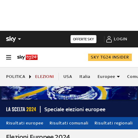
LOGIN
OFFERTE SKY
SKY TG24 INSIDER
POLITICA
ELEZIONI
USA
Italia
Europee
Comu
Speciale elezioni europee
Risultati europee
Risultati comunali
Risultati regionali
Elezioni Europee 2024