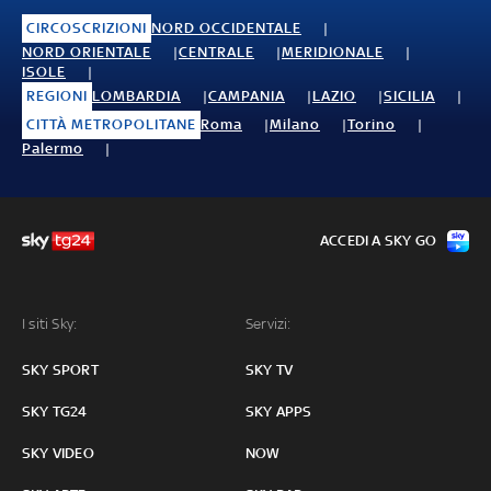
CIRCOSCRIZIONI
NORD OCCIDENTALE
NORD ORIENTALE
CENTRALE
MERIDIONALE
ISOLE
REGIONI
LOMBARDIA
CAMPANIA
LAZIO
SICILIA
CITTÀ METROPOLITANE
Roma
Milano
Torino
Palermo
ACCEDI A SKY GO
I siti Sky:
Servizi:
SKY SPORT
SKY TV
SKY TG24
SKY APPS
SKY VIDEO
NOW