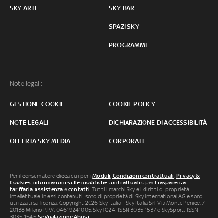
SKY ARTE
SKY BAR
SPAZI SKY
PROGRAMMI
Note legali:
GESTIONE COOKIE
COOKIE POLICY
NOTE LEGALI
DICHIARAZIONE DI ACCESSIBILITÀ
OFFERTA SKY MEDIA
CORPORATE
Per il consumatore clicca qui per i
Moduli, Condizioni contrattuali
,
Privacy &
Cookies
,
informazioni sulle modifiche contrattuali
o per
trasparenza
tariffaria
,
assistenza
e
contatti
. Tutti i marchi Sky e i diritti di proprietà
intellettuale in essi contenuti, sono di proprietà di Sky international AG e sono
utilizzati su licenza. Copyright 2026 Sky Italia - Sky Italia Srl Via Monte Penice, 7 -
20138 Milano P.IVA 04619241005. SkyTG24: ISSN 3035-1537 e SkySport: ISSN
3035-1545.
Segnalazione Abusi