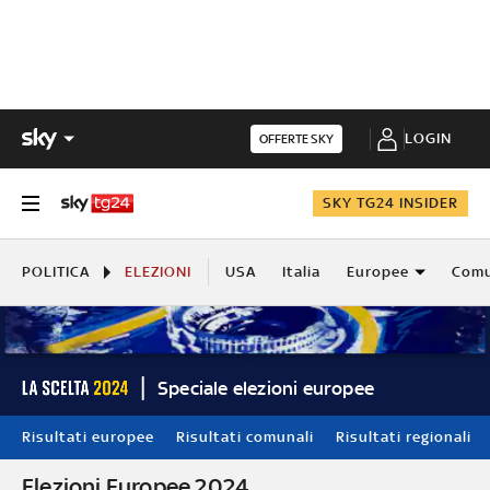
LOGIN
OFFERTE SKY
SKY TG24 INSIDER
POLITICA
ELEZIONI
USA
Italia
Europee
Comu
Speciale elezioni europee
Risultati europee
Risultati comunali
Risultati regionali
Elezioni Europee 2024