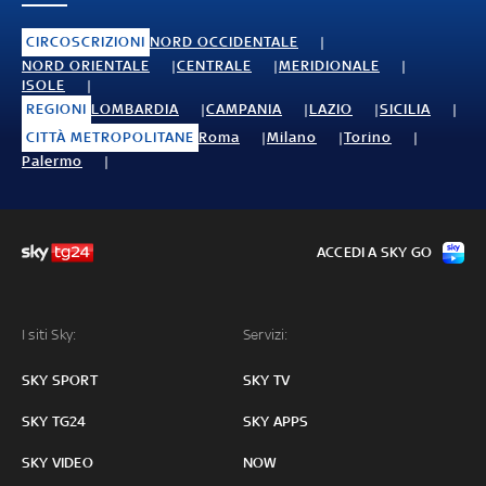
CIRCOSCRIZIONI
NORD OCCIDENTALE
NORD ORIENTALE
CENTRALE
MERIDIONALE
ISOLE
REGIONI
LOMBARDIA
CAMPANIA
LAZIO
SICILIA
CITTÀ METROPOLITANE
Roma
Milano
Torino
Palermo
ACCEDI A SKY GO
I siti Sky:
Servizi:
SKY SPORT
SKY TV
SKY TG24
SKY APPS
SKY VIDEO
NOW