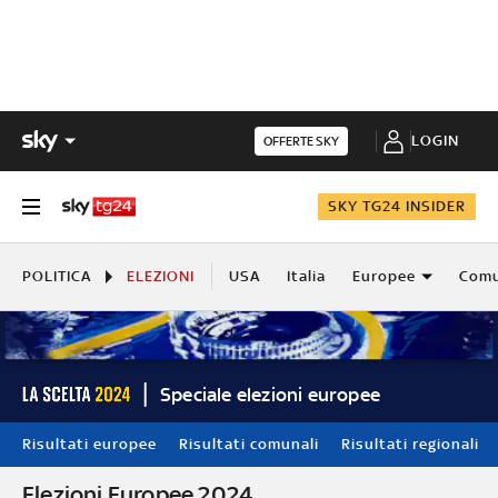
LOGIN
OFFERTE SKY
SKY TG24 INSIDER
POLITICA
ELEZIONI
USA
Italia
Europee
Comu
Speciale elezioni europee
Risultati europee
Risultati comunali
Risultati regionali
Elezioni Europee 2024