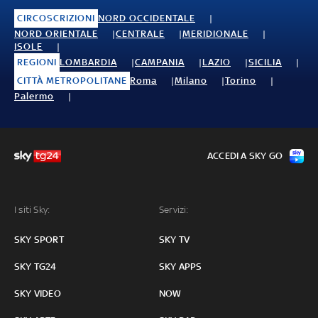
CIRCOSCRIZIONI
NORD OCCIDENTALE
NORD ORIENTALE
CENTRALE
MERIDIONALE
ISOLE
REGIONI
LOMBARDIA
CAMPANIA
LAZIO
SICILIA
CITTÀ METROPOLITANE
Roma
Milano
Torino
Palermo
ACCEDI A SKY GO
I siti Sky:
Servizi:
SKY SPORT
SKY TV
SKY TG24
SKY APPS
SKY VIDEO
NOW