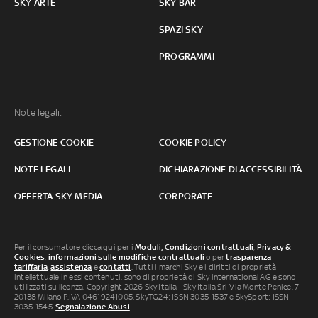
SKY ARTE
SKY BAR
SPAZI SKY
PROGRAMMI
Note legali:
GESTIONE COOKIE
COOKIE POLICY
NOTE LEGALI
DICHIARAZIONE DI ACCESSIBILITÀ
OFFERTA SKY MEDIA
CORPORATE
Per il consumatore clicca qui per i
Moduli, Condizioni contrattuali
,
Privacy &
Cookies
,
informazioni sulle modifiche contrattuali
o per
trasparenza
tariffaria
,
assistenza
e
contatti
. Tutti i marchi Sky e i diritti di proprietà
intellettuale in essi contenuti, sono di proprietà di Sky international AG e sono
utilizzati su licenza. Copyright 2026 Sky Italia - Sky Italia Srl Via Monte Penice, 7 -
20138 Milano P.IVA 04619241005. SkyTG24: ISSN 3035-1537 e SkySport: ISSN
3035-1545.
Segnalazione Abusi