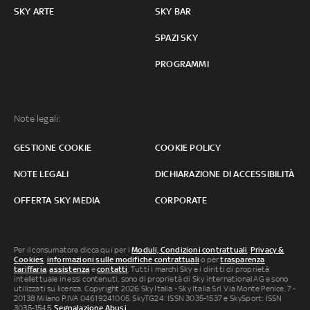
SKY ARTE
SKY BAR
SPAZI SKY
PROGRAMMI
Note legali:
GESTIONE COOKIE
COOKIE POLICY
NOTE LEGALI
DICHIARAZIONE DI ACCESSIBILITÀ
OFFERTA SKY MEDIA
CORPORATE
Per il consumatore clicca qui per i
Moduli, Condizioni contrattuali
,
Privacy &
Cookies
,
informazioni sulle modifiche contrattuali
o per
trasparenza
tariffaria
,
assistenza
e
contatti
. Tutti i marchi Sky e i diritti di proprietà
intellettuale in essi contenuti, sono di proprietà di Sky international AG e sono
utilizzati su licenza. Copyright 2026 Sky Italia - Sky Italia Srl Via Monte Penice, 7 -
20138 Milano P.IVA 04619241005. SkyTG24: ISSN 3035-1537 e SkySport: ISSN
3035-1545.
Segnalazione Abusi