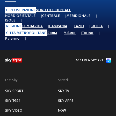
CIRCOSCRIZIONI
NORD OCCIDENTALE
NORD ORIENTALE
CENTRALE
MERIDIONALE
ISOLE
REGIONI
LOMBARDIA
CAMPANIA
LAZIO
SICILIA
CITTÀ METROPOLITANE
Roma
Milano
Torino
Palermo
ACCEDI A SKY GO
I siti Sky:
Servizi:
SKY SPORT
SKY TV
SKY TG24
SKY APPS
SKY VIDEO
NOW