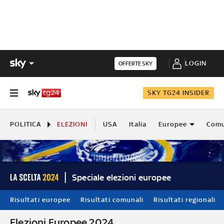
LOGIN
OFFERTE SKY
SKY TG24 INSIDER
POLITICA
ELEZIONI
USA
Italia
Europee
Comu
Speciale elezioni europee
Risultati europee
Risultati comunali
Risultati regionali
Elezioni Europee 2024