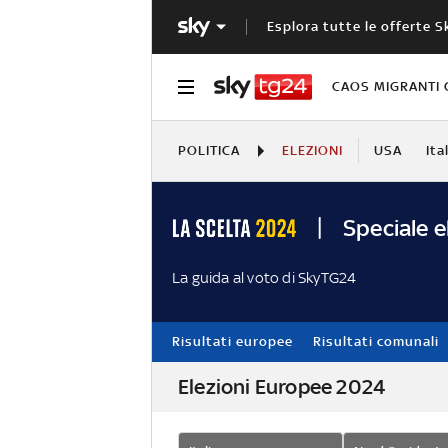
Esplora tutte le offerte S
CAOS MIGRANTI 
POLITICA
ELEZIONI
USA
Ita
Speciale e
La guida al voto di SkyTG24
Risultati europee
Risultati comunali
Elezioni Europee 2024