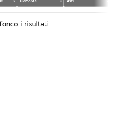
le
Piemonte
Asti
Tonco
Tonco
: i risultati