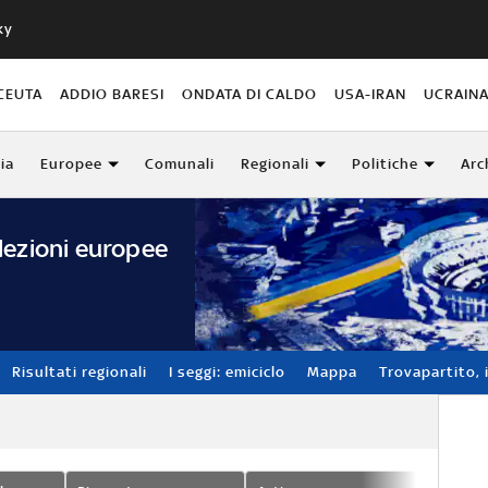
ky
CEUTA
ADDIO BARESI
ONDATA DI CALDO
USA-IRAN
UCRAIN
lia
Europee
Comunali
Regionali
Politiche
Arc
lezioni europee
Risultati regionali
I seggi: emiciclo
Mappa
Trovapartito, i