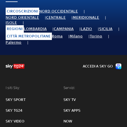
CIRCOSCRIZIONI
NORD OCCIDENTALE
NORD ORIENTALE
CENTRALE
MERIDIONALE
ISOLE
REGIONI
LOMBARDIA
CAMPANIA
LAZIO
SICILIA
CITTÀ METROPOLITANE
Roma
Milano
Torino
Palermo
ACCEDI A SKY GO
I siti Sky:
Servizi:
SKY SPORT
SKY TV
SKY TG24
SKY APPS
SKY VIDEO
NOW