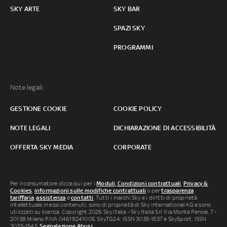
SKY ARTE
SKY BAR
SPAZI SKY
PROGRAMMI
Note legali:
GESTIONE COOKIE
COOKIE POLICY
NOTE LEGALI
DICHIARAZIONE DI ACCESSIBILITÀ
OFFERTA SKY MEDIA
CORPORATE
Per il consumatore clicca qui per i
Moduli, Condizioni contrattuali
,
Privacy &
Cookies
,
informazioni sulle modifiche contrattuali
o per
trasparenza
tariffaria
,
assistenza
e
contatti
. Tutti i marchi Sky e i diritti di proprietà
intellettuale in essi contenuti, sono di proprietà di Sky international AG e sono
utilizzati su licenza. Copyright 2026 Sky Italia - Sky Italia Srl Via Monte Penice, 7 -
20138 Milano P.IVA 04619241005. SkyTG24: ISSN 3035-1537 e SkySport: ISSN
3035-1545.
Segnalazione Abusi