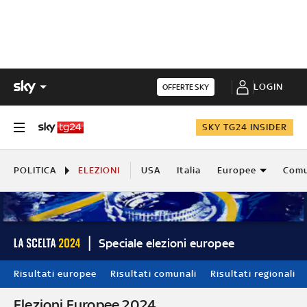
LOGIN
OFFERTE SKY
SKY TG24 INSIDER
POLITICA
ELEZIONI
USA
Italia
Europee
Comu
Speciale elezioni europee
Risultati europee
Risultati comunali
Risultati regionali
Elezioni Europee 2024