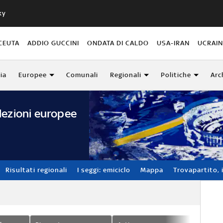
ky
CEUTA
ADDIO GUCCINI
ONDATA DI CALDO
USA-IRAN
UCRAI
lia
Europee
Comunali
Regionali
Politiche
Arc
lezioni europee
Risultati regionali
I seggi: emiciclo
Mappa
Trovapartito, i