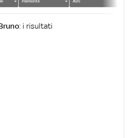
le
Piemonte
Asti
Bruno
Bruno
: i risultati