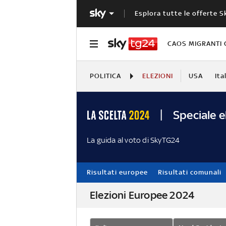
Esplora tutte le offerte S
CAOS MIGRANTI 
POLITICA
ELEZIONI
USA
Ita
Speciale e
La guida al voto di SkyTG24
Risultati europee
Risultati comunali
Elezioni Europee 2024