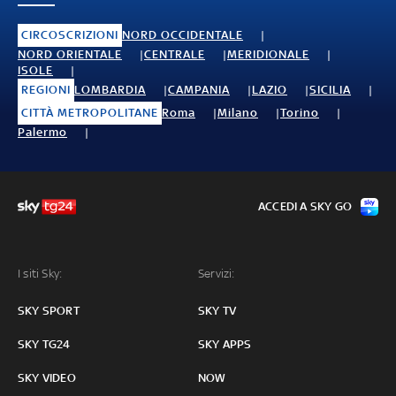
CIRCOSCRIZIONI
NORD OCCIDENTALE
NORD ORIENTALE
CENTRALE
MERIDIONALE
ISOLE
REGIONI
LOMBARDIA
CAMPANIA
LAZIO
SICILIA
CITTÀ METROPOLITANE
Roma
Milano
Torino
Palermo
ACCEDI A SKY GO
I siti Sky:
Servizi:
SKY SPORT
SKY TV
SKY TG24
SKY APPS
SKY VIDEO
NOW