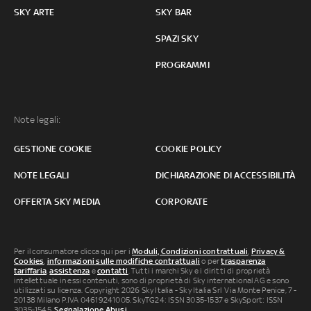
SKY ARTE
SKY BAR
SPAZI SKY
PROGRAMMI
Note legali:
GESTIONE COOKIE
COOKIE POLICY
NOTE LEGALI
DICHIARAZIONE DI ACCESSIBILITÀ
OFFERTA SKY MEDIA
CORPORATE
Per il consumatore clicca qui per i
Moduli, Condizioni contrattuali
,
Privacy &
Cookies
,
informazioni sulle modifiche contrattuali
o per
trasparenza
tariffaria
,
assistenza
e
contatti
. Tutti i marchi Sky e i diritti di proprietà
intellettuale in essi contenuti, sono di proprietà di Sky international AG e sono
utilizzati su licenza. Copyright 2026 Sky Italia - Sky Italia Srl Via Monte Penice, 7 -
20138 Milano P.IVA 04619241005. SkyTG24: ISSN 3035-1537 e SkySport: ISSN
3035-1545.
Segnalazione Abusi