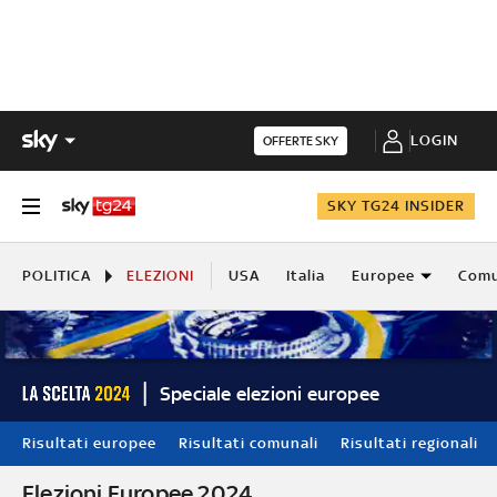
LOGIN
OFFERTE SKY
SKY TG24 INSIDER
POLITICA
ELEZIONI
USA
Italia
Europee
Comu
Speciale elezioni europee
Risultati europee
Risultati comunali
Risultati regionali
Elezioni Europee 2024