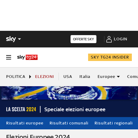
LOGIN
OFFERTE SKY
SKY TG24 INSIDER
POLITICA
ELEZIONI
USA
Italia
Europee
Comu
Speciale elezioni europee
Risultati europee
Risultati comunali
Risultati regionali
Elezioni Europee 2024