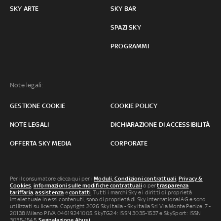
SKY ARTE
SKY BAR
SPAZI SKY
PROGRAMMI
Note legali:
GESTIONE COOKIE
COOKIE POLICY
NOTE LEGALI
DICHIARAZIONE DI ACCESSIBILITÀ
OFFERTA SKY MEDIA
CORPORATE
Per il consumatore clicca qui per i
Moduli, Condizioni contrattuali
,
Privacy &
Cookies
,
informazioni sulle modifiche contrattuali
o per
trasparenza
tariffaria
,
assistenza
e
contatti
. Tutti i marchi Sky e i diritti di proprietà
intellettuale in essi contenuti, sono di proprietà di Sky international AG e sono
utilizzati su licenza. Copyright 2026 Sky Italia - Sky Italia Srl Via Monte Penice, 7 -
20138 Milano P.IVA 04619241005. SkyTG24: ISSN 3035-1537 e SkySport: ISSN
3035-1545.
Segnalazione Abusi