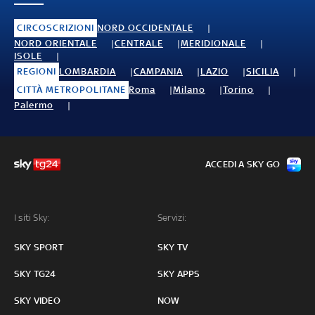
CIRCOSCRIZIONI
NORD OCCIDENTALE
NORD ORIENTALE
CENTRALE
MERIDIONALE
ISOLE
REGIONI
LOMBARDIA
CAMPANIA
LAZIO
SICILIA
CITTÀ METROPOLITANE
Roma
Milano
Torino
Palermo
ACCEDI A SKY GO
I siti Sky:
Servizi:
SKY SPORT
SKY TV
SKY TG24
SKY APPS
SKY VIDEO
NOW