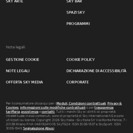
SKY ARTE
SKY BAR
SPAZI SKY
PROGRAMMI
Note legali:
GESTIONE COOKIE
COOKIE POLICY
NOTE LEGALI
DICHIARAZIONE DI ACCESSIBILITÀ
OFFERTA SKY MEDIA
CORPORATE
Per il consumatore clicca qui per i
Moduli, Condizioni contrattuali
,
Privacy &
Cookies
,
informazioni sulle modifiche contrattuali
o per
trasparenza
tariffaria
,
assistenza
e
contatti
. Tutti i marchi Sky e i diritti di proprietà
intellettuale in essi contenuti, sono di proprietà di Sky international AG e sono
utilizzati su licenza. Copyright 2026 Sky Italia - Sky Italia Srl Via Monte Penice, 7 -
20138 Milano P.IVA 04619241005. SkyTG24: ISSN 3035-1537 e SkySport: ISSN
3035-1545.
Segnalazione Abusi