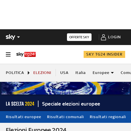
LOGIN
OFFERTE SKY
SKY TG24 INSIDER
POLITICA
ELEZIONI
USA
Italia
Europee
Comu
Speciale elezioni europee
Risultati europee
Risultati comunali
Risultati regionali
Elezioni Europee 2024