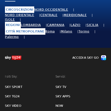
CIRCOSCRIZIONI
NORD OCCIDENTALE
NORD ORIENTALE
CENTRALE
MERIDIONALE
ISOLE
REGIONI
LOMBARDIA
CAMPANIA
LAZIO
SICILIA
CITTÀ METROPOLITANE
Roma
Milano
Torino
Palermo
ACCEDI A SKY GO
I siti Sky:
Servizi:
SKY SPORT
SKY TV
SKY TG24
SKY APPS
SKY VIDEO
NOW