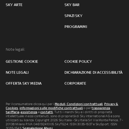
SKY ARTE
SKY BAR
SPAZI SKY
PROGRAMMI
Note legali:
GESTIONE COOKIE
COOKIE POLICY
NOTE LEGALI
DICHIARAZIONE DI ACCESSIBILITÀ
OFFERTA SKY MEDIA
CORPORATE
Per il consumatore clicca qui per i
Moduli, Condizioni contrattuali
,
Privacy &
Cookies
,
informazioni sulle modifiche contrattuali
o per
trasparenza
tariffaria
,
assistenza
e
contatti
. Tutti i marchi Sky e i diritti di proprietà
intellettuale in essi contenuti, sono di proprietà di Sky international AG e sono
utilizzati su licenza. Copyright 2026 Sky Italia - Sky Italia Srl Via Monte Penice, 7 -
20138 Milano P.IVA 04619241005. SkyTG24: ISSN 3035-1537 e SkySport: ISSN
3035-1545.
Segnalazione Abusi