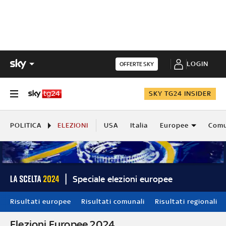
LOGIN
OFFERTE SKY
SKY TG24 INSIDER
POLITICA
ELEZIONI
USA
Italia
Europee
Comu
Speciale elezioni europee
Risultati europee
Risultati comunali
Risultati regionali
Elezioni Europee 2024