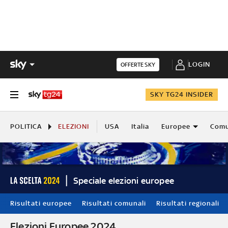
LOGIN
OFFERTE SKY
SKY TG24 INSIDER
POLITICA
ELEZIONI
USA
Italia
Europee
Comu
Speciale elezioni europee
Risultati europee
Risultati comunali
Risultati regionali
Elezioni Europee 2024