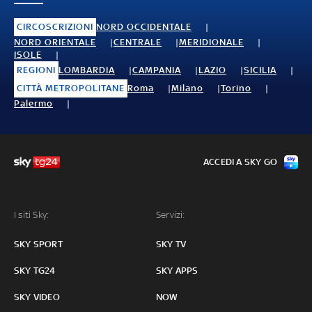
CIRCOSCRIZIONI
NORD OCCIDENTALE
NORD ORIENTALE
CENTRALE
MERIDIONALE
ISOLE
REGIONI
LOMBARDIA
CAMPANIA
LAZIO
SICILIA
CITTÀ METROPOLITANE
Roma
Milano
Torino
Palermo
ACCEDI A SKY GO
I siti Sky:
Servizi:
SKY SPORT
SKY TV
SKY TG24
SKY APPS
SKY VIDEO
NOW