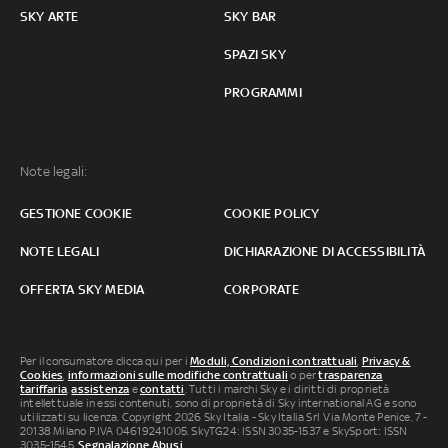
SKY ARTE
SKY BAR
SPAZI SKY
PROGRAMMI
Note legali:
GESTIONE COOKIE
COOKIE POLICY
NOTE LEGALI
DICHIARAZIONE DI ACCESSIBILITÀ
OFFERTA SKY MEDIA
CORPORATE
Per il consumatore clicca qui per i
Moduli, Condizioni contrattuali
,
Privacy &
Cookies
,
informazioni sulle modifiche contrattuali
o per
trasparenza
tariffaria
,
assistenza
e
contatti
. Tutti i marchi Sky e i diritti di proprietà
intellettuale in essi contenuti, sono di proprietà di Sky international AG e sono
utilizzati su licenza. Copyright 2026 Sky Italia - Sky Italia Srl Via Monte Penice, 7 -
20138 Milano P.IVA 04619241005. SkyTG24: ISSN 3035-1537 e SkySport: ISSN
3035-1545.
Segnalazione Abusi